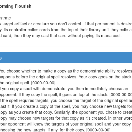
orming Flourish
trate
 target artifact or creature you don't control. If that permanent is dest
y, its controller exiles cards from the top of their library until they exile a
 card, then they may cast that card without paying its mana cost.
s
You choose whether to make a copy as the demonstrate ability resolves
happens before the original spell resolves. Your copy goes on the stac
the original spell. [0000-00-00]
If you copy a spell with demonstrate, you then immediately choose an
opponent. If they copy the spell, it goes on top of the stack. [0000-00-00
If the spell requires targets, you choose the target of the original spell 
cast it. If you create a copy of the spell, you may choose new targets fo
copy as you create that copy. Similarly, the opponent you chose to crea
copy may choose new targets for that copy as it’s created. In other wor
your opponent will know the targets of your original spell and your cop
choosing the new targets, if any, for their copy. [0000-00-00]