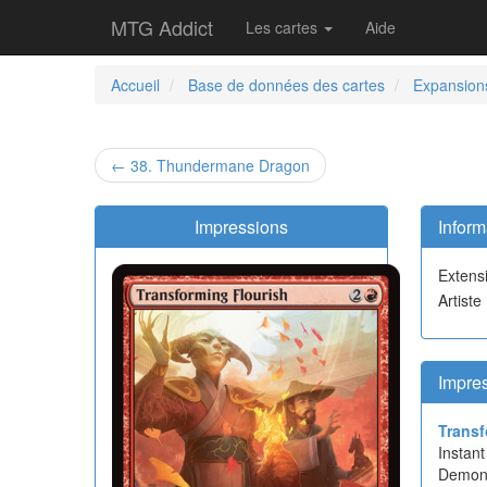
MTG Addict
Les cartes
Aide
Accueil
Base de données des cartes
Expansion
← 38. Thundermane Dragon
Impressions
Inform
Extens
Artiste
Impre
Transf
Instant
Demon