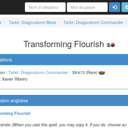
Connexi
A
s
Tarkir: Dragonstorm Block
Tarkir: Dragonstorm Commander
Transforming Flourish
ations
ion :
Tarkir: Dragonstorm Commander
- 39/413 (Rare)
 : Xavier Ribeiro
ssion anglaise
orming Flourish
strate
(When you cast this spell, you may copy it. If you do, choose an