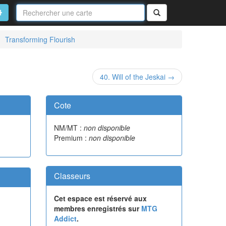
Nom
de
on
vancé
Rechercher
la
carte
Transforming Flourish
40. Will of the Jeskai →
Cote
NM/MT :
non disponible
Premium :
non disponible
Classeurs
Cet espace est réservé aux
membres enregistrés sur
MTG
Addict
.