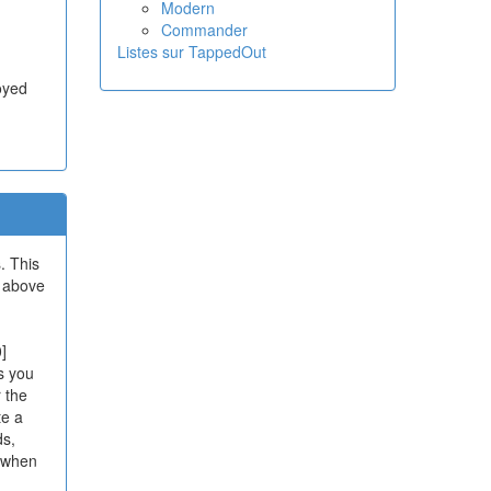
Modern
Commander
Listes sur TappedOut
royed
. This
k above
]
as you
r the
te a
ds,
y when