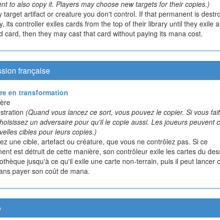
t to also copy it. Players may choose new targets for their copies.)
 target artifact or creature you don't control. If that permanent is dest
y, its controller exiles cards from the top of their library until they exile a
 card, then they may cast that card without paying its mana cost.
sion française
ure en transformation
ère
tration
(Quand vous lancez ce sort, vous pouvez le copier. Si vous fai
choisissez un adversaire pour qu'il le copie aussi. Les joueurs peuvent c
elles cibles pour leurs copies.)
ez une cible, artefact ou créature, que vous ne contrôlez pas. Si ce
nt est détruit de cette manière, son contrôleur exile les cartes du de
iothèque jusqu'à ce qu'il exile une carte non-terrain, puis il peut lancer 
sans payer son coût de mana.
e