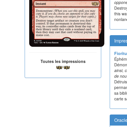
opponen
Destroy
this wa
nonland
Impres
Fiorit
Éphém
Toutes les impressions
Démons
ainsi, 
de nouv
Détruis
permane
sa bibl
carte 
Oracl