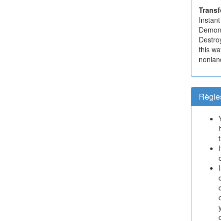
Transf
Instant
Demons
Destroy
this wa
nonland
Règle