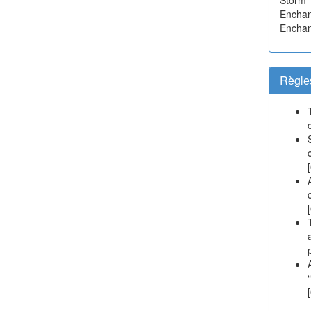
Enchan
Enchan
Règle