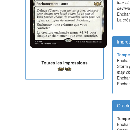
tour-ci
devien
Enchan
La cré
Impre
Tempe
Encha
Toutes les impressions
Storm
may ch
Enchan
Enchan
Oracl
Tempe
Encha
Storm