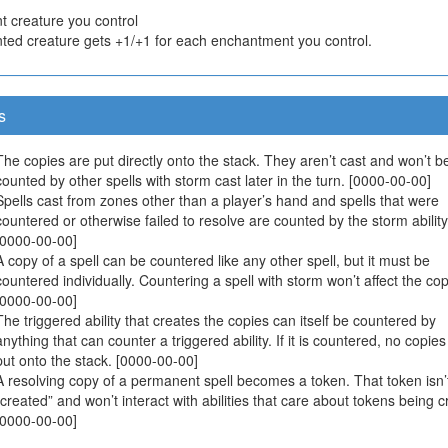
t creature you control
ted creature gets +1/+1 for each enchantment you control.
s
The copies are put directly onto the stack. They aren’t cast and won’t b
counted by other spells with storm cast later in the turn. [0000-00-00]
Spells cast from zones other than a player’s hand and spells that were
countered or otherwise failed to resolve are counted by the storm ability
[0000-00-00]
A copy of a spell can be countered like any other spell, but it must be
countered individually. Countering a spell with storm won’t affect the cop
[0000-00-00]
The triggered ability that creates the copies can itself be countered by
anything that can counter a triggered ability. If it is countered, no copies 
put onto the stack. [0000-00-00]
A resolving copy of a permanent spell becomes a token. That token isn’
“created” and won’t interact with abilities that care about tokens being c
[0000-00-00]