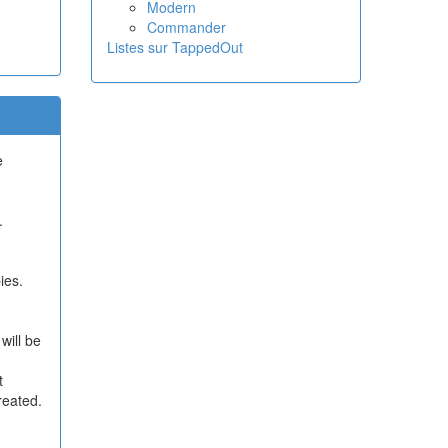
Modern
Commander
Listes sur TappedOut
e
.
ies.
will be
t
reated.