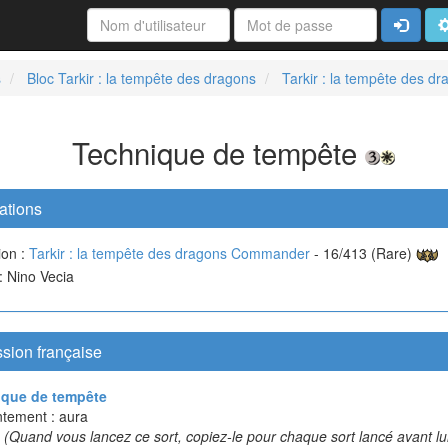
Connexi
A
s
Bloc Tarkir : la tempête des dragons
Tarkir : la tempête des 
Technique de tempête
ations
ion :
Tarkir : la tempête des dragons Commander
- 16/413 (Rare)
 : Nino Vecia
sion française
ique de tempête
tement : aura
e
(Quand vous lancez ce sort, copiez-le pour chaque sort lancé avant lu