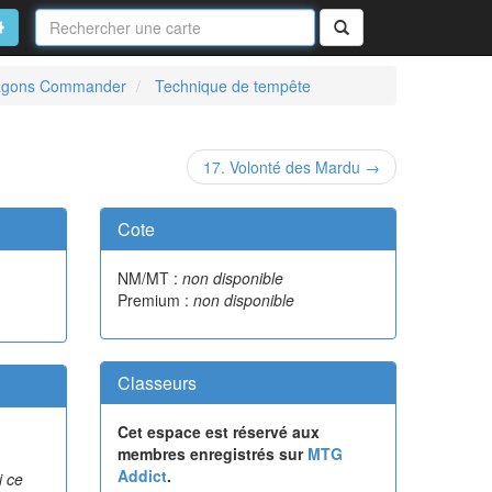
Nom
de
on
vancé
Rechercher
la
carte
dragons Commander
Technique de tempête
17. Volonté des Mardu →
Cote
NM/MT :
non disponible
Premium :
non disponible
Classeurs
Cet espace est réservé aux
membres enregistrés sur
MTG
Addict
.
i ce