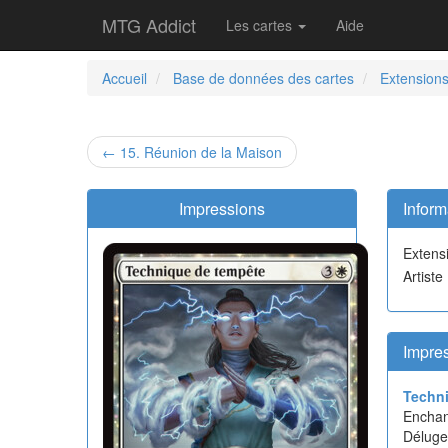
MTG Addict
Les cartes
Aide
Accueil
Base de données des cartes
Extension
← 15. Réunion de la Maison
Impressions
Inform
Extens
Artiste
Impres
Techn
Enchan
Délug