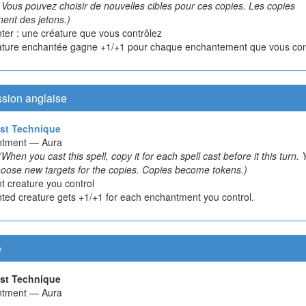
. Vous pouvez choisir de nouvelles cibles pour ces copies. Les copies
nent des jetons.)
ter : une créature que vous contrôlez
ature enchantée gagne +1/+1 pour chaque enchantement que vous con
ssion anglaise
st Technique
ntment — Aura
(When you cast this spell, copy it for each spell cast before it this turn.
oose new targets for the copies. Copies become tokens.)
t creature you control
ted creature gets +1/+1 for each enchantment you control.
e
st Technique
ntment — Aura