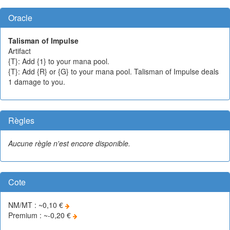
Oracle
Talisman of Impulse
Artifact
{T}: Add {1} to your mana pool.
{T}: Add {R} or {G} to your mana pool. Talisman of Impulse deals
1 damage to you.
Règles
Aucune règle n'est encore disponible.
Cote
NM/MT : ~0,10 €
Premium : ~-0,20 €