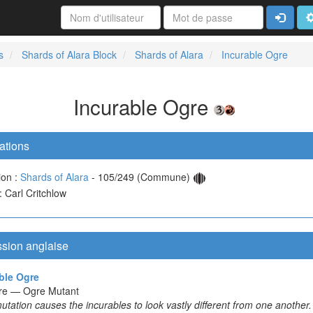
Connexi
A
s
Shards of Alara Block
Shards of Alara
Incurable Ogre
Incurable Ogre
ations
ion :
Shards of Alara
- 105/249 (Commune)
 : Carl Critchlow
ssion anglaise
ble Ogre
re — Ogre Mutant
tation causes the incurables to look vastly different from one another