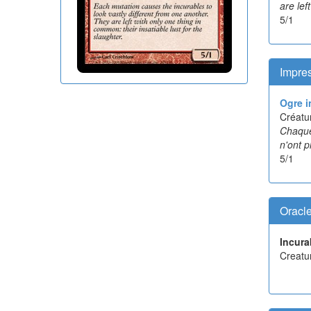
are lef
5/1
Impres
Ogre i
Créatu
Chaque
n'ont p
5/1
Oracl
Incura
Creatu