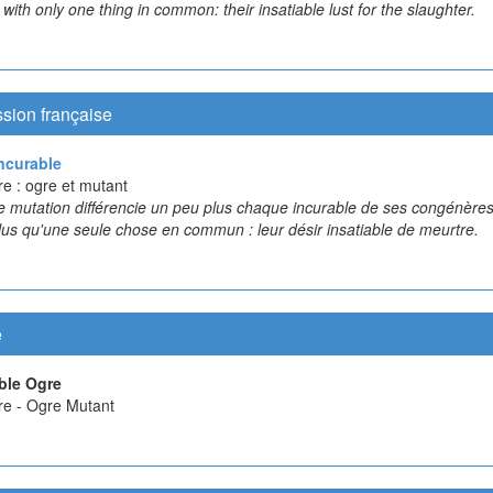
t with only one thing in common: their insatiable lust for the slaughter.
sion française
ncurable
re : ogre et mutant
 mutation différencie un peu plus chaque incurable de ses congénères.
lus qu'une seule chose en commun : leur désir insatiable de meurtre.
e
ble Ogre
re - Ogre Mutant