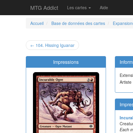
MTG Addict
Les cartes
Aide
Accueil
Base de données des cartes
Expansion
← 104. Hissing Iguanar
Impressions
Inform
Extens
Artiste
Impre
Incura
Creatu
Each mu