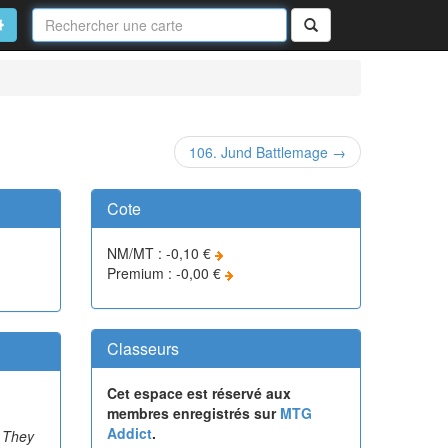
Nom
de
on
vancé
Rechercher
la
carte
106. Jund Battlemage →
Cote
NM/MT : -0,10 €
Premium : -0,00 €
Classeurs
Cet espace est réservé aux
membres enregistrés sur
MTG
Addict
.
. They