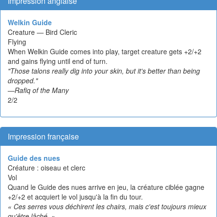
Impression anglaise
Welkin Guide
Creature — Bird Cleric
Flying
When Welkin Guide comes into play, target creature gets +2/+2
and gains flying until end of turn.
"Those talons really dig into your skin, but it's better than being
dropped."
—Rafiq of the Many
2/2
Impression française
Guide des nues
Créature : oiseau et clerc
Vol
Quand le Guide des nues arrive en jeu, la créature ciblée gagne
+2/+2 et acquiert le vol jusqu'à la fin du tour.
« Ces serres vous déchirent les chairs, mais c'est toujours mieux
qu'être lâché. »