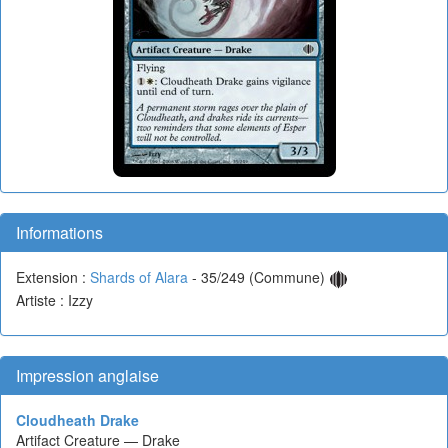
Informations
Extension :
Shards of Alara
- 35/249 (Commune)
Artiste : Izzy
Impression anglaise
Cloudheath Drake
Artifact Creature — Drake