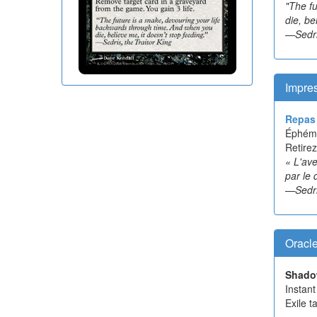
"The f
die, be
—Sedris
Impres
Repas 
Éphém
Retirez
« L'av
par le 
—Sedris
Oracl
Shado
Instant
Exile t