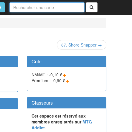
Nom
de
on
vancé
Rechercher
la
carte
87. Shore Snapper →
Cote
NM/MT : -0,10 €
Premium : -0,90 €
Classeurs
Cet espace est réservé aux
membres enregistrés sur
MTG
Addict
.