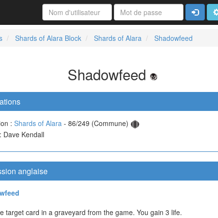
Connexi
A
s
Shards of Alara Block
Shards of Alara
Shadowfeed
Shadowfeed
ations
ion :
Shards of Alara
- 86/249 (Commune)
 : Dave Kendall
ssion anglaise
wfeed
 target card in a graveyard from the game. You gain 3 life.