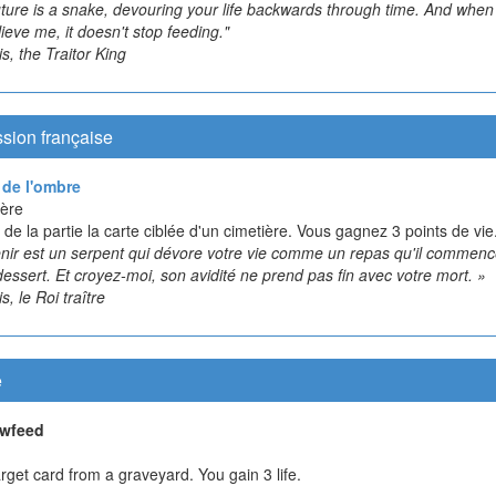
uture is a snake, devouring your life backwards through time. And when
lieve me, it doesn't stop feeding."
, the Traitor King
sion française
de l'ombre
ère
 de la partie la carte ciblée d'un cimetière. Vous gagnez 3 points de vie
enir est un serpent qui dévore votre vie comme un repas qu'il commenc
dessert. Et croyez-moi, son avidité ne prend pas fin avec votre mort. »
, le Roi traître
e
wfeed
arget card from a graveyard. You gain 3 life.