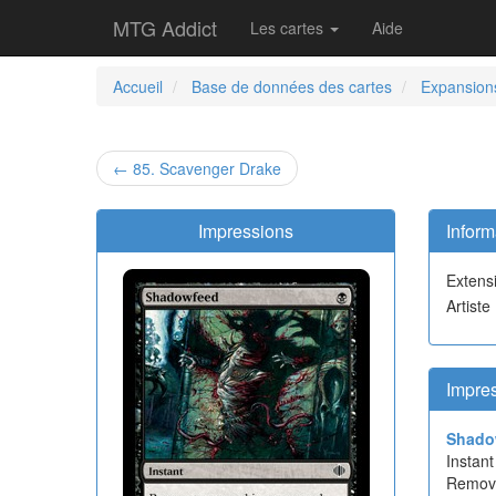
MTG Addict
Les cartes
Aide
Accueil
Base de données des cartes
Expansion
← 85. Scavenger Drake
Impressions
Inform
Extens
Artiste
Impre
Shado
Instant
Remove