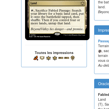
the bat
land.
Beyond
Impres
Passag
Terrain
, sa
Toutes les impressions
terrain
vous co
Au-del
Oracl
Fable
Land
{T}, Sa
the bat