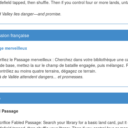
tlefield tapped, then shuffle. Then if you control four or more lands, unt
 Valley lies danger—and promise.
sion française
e merveilleux
crifiez le Passage merveilleux : Cherchez dans votre bibliothèque une c
 de base, mettez-la sur le champ de bataille engagée, puis mélangez. P
ntrôlez au moins quatre terrains, dégagez ce terrain.
à de Vallée attendent dangers... et promesses.
e
d Passage
crifice Fabled Passage: Search your library for a basic land card, put it
tlefield tapped, then shuffle your library. Then if you control four or mor