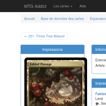
MTG Addict
Les cartes
Aide
Accueil
Base de données des cartes
Expansion
← 251. Three Tree Mascot
Impressions
Inform
Extens
Artist
Impre
Fable
Land
, Sa