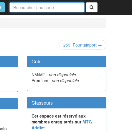
Nom
de
on
vancé
Rechercher
la
carte
253. Fountainport →
Cote
NM/MT :
non disponible
Premium :
non disponible
Classeurs
Cet espace est réservé aux
membres enregistrés sur
MTG
Addict
.
onto