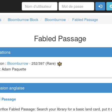
Connexi
A
s
Bloomburrow Block
Bloomburrow
Fabled Passage
Fabled Passage
ations
ion :
Bloomburrow
- 252/397 (Rare)
e : Adam Paquette
ssion anglaise
d Passage
crifice Fabled Passage: Search your library for a basic land card, put it 