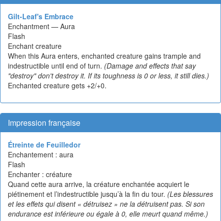
Gilt-Leaf's Embrace
Enchantment — Aura
Flash
Enchant creature
When this Aura enters, enchanted creature gains trample and
indestructible until end of turn.
(Damage and effects that say
"destroy" don't destroy it. If its toughness is 0 or less, it still dies.)
Enchanted creature gets +2/+0.
Impression française
Étreinte de Feuilledor
Enchantement : aura
Flash
Enchanter : créature
Quand cette aura arrive, la créature enchantée acquiert le
piétinement et l’indestructible jusqu’à la fin du tour.
(Les blessures
et les effets qui disent « détruisez » ne la détruisent pas. Si son
endurance est inférieure ou égale à 0, elle meurt quand même.)