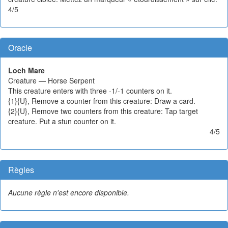
4/5
Oracle
Loch Mare
Creature — Horse Serpent
This creature enters with three -1/-1 counters on it.
{1}{U}, Remove a counter from this creature: Draw a card.
{2}{U}, Remove two counters from this creature: Tap target
creature. Put a stun counter on it.
4/5
Règles
Aucune règle n'est encore disponible.