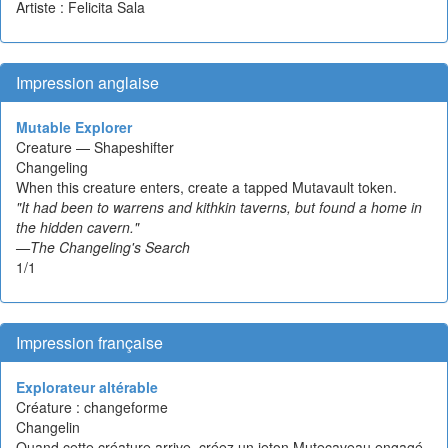
Artiste : Felicita Sala
Impression anglaise
Mutable Explorer
Creature — Shapeshifter
Changeling
When this creature enters, create a tapped Mutavault token.
"It had been to warrens and kithkin taverns, but found a home in
the hidden cavern."
—
The Changeling's Search
1/1
Impression française
Explorateur altérable
Créature : changeforme
Changelin
Quand cette créature arrive, créez un jeton Mutecaveau engagé.