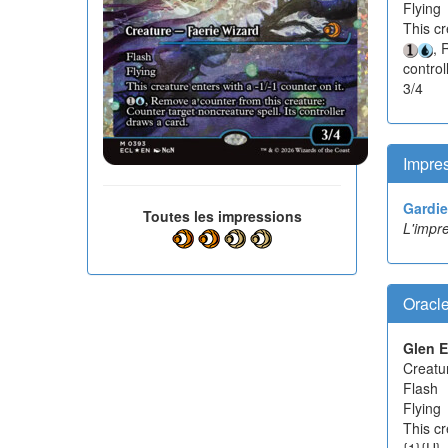
Flying
This cr
, 
control
3/4
Impres
Gardie
Toutes les impressions
L'impre
Oracl
Glen E
Creatu
Flash
Flying
This cr
{1}{U},