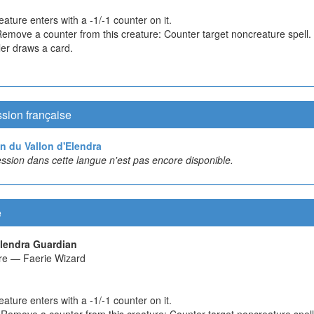
eature enters with a -1/-1 counter on it.
Remove a counter from this creature: Counter target noncreature spell. 
ler draws a card.
sion française
n du Vallon d'Elendra
ssion dans cette langue n'est pas encore disponible.
e
lendra Guardian
re — Faerie Wizard
eature enters with a -1/-1 counter on it.
 Remove a counter from this creature: Counter target noncreature spell.