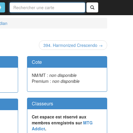
Nom
de
on
vancé
Rechercher
la
carte
dian
394. Harmonized Crescendo →
Cote
NM/MT :
non disponible
Premium :
non disponible
Classeurs
Cet espace est réservé aux
membres enregistrés sur
MTG
Addict
.