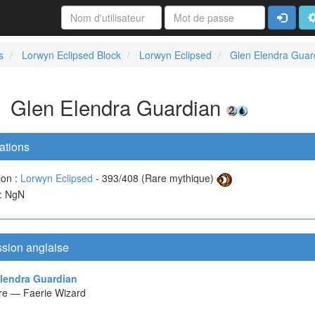
Connexi
A
s
Lorwyn Eclipsed Block
Lorwyn Eclipsed
Glen Elendra Guar
Glen Elendra Guardian
ations
ion :
Lorwyn Eclipsed
- 393/408 (Rare mythique)
 : NgN
ssion anglaise
lendra Guardian
re — Faerie Wizard