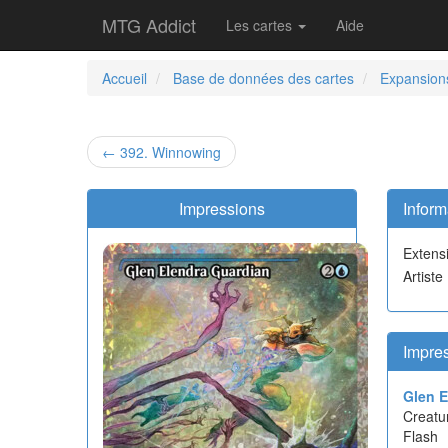
MTG Addict
Les cartes
Aide
Accueil
Base de données des cartes
Expansion
← 392. Winnowing
Impressions
Inform
Extens
Artiste
Impre
Glen E
Creatu
Flash