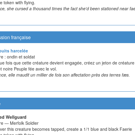
e token with flying.
nce, she cursed a thousand times the fact she'd been stationed near fae
sion française
uits harcelée
e : ondin et soldat
ue fois que cette créature devient engagée, créez un jeton de créature
t noire Peuple fée avec le vol.
nce, elle maudit un millier de fois son affectation près des terres fæs.
e
ed Wellguard
re — Merfolk Soldier
er this creature becomes tapped, create a 1/1 blue and black Faerie
e token with flying.