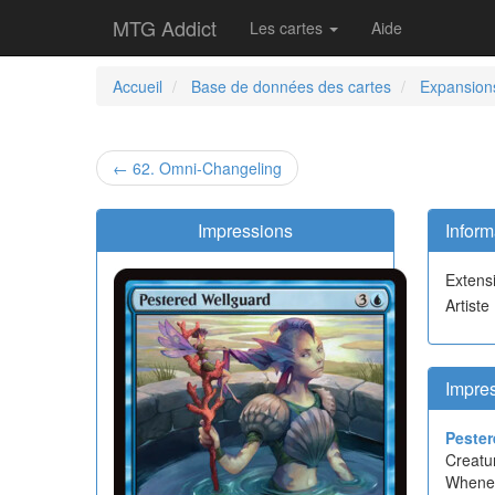
MTG Addict
Les cartes
Aide
Accueil
Base de données des cartes
Expansion
← 62. Omni-Changeling
Impressions
Inform
Extens
Artiste 
Impre
Pester
Creatu
Whenev