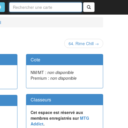
Nom
de
on
vancé
Rechercher
la
carte
d
64. Rime Chill →
Cote
NM/MT :
non disponible
Premium :
non disponible
Classeurs
Cet espace est réservé aux
membres enregistrés sur
MTG
Addict
.