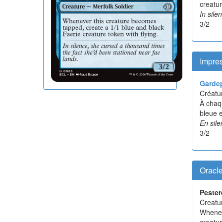
creatur
In sile
3/2
Impres
Gardep
Créatur
À chaq
bleue e
En sile
3/2
Oracl
Pester
Creatu
Whenev
creatur