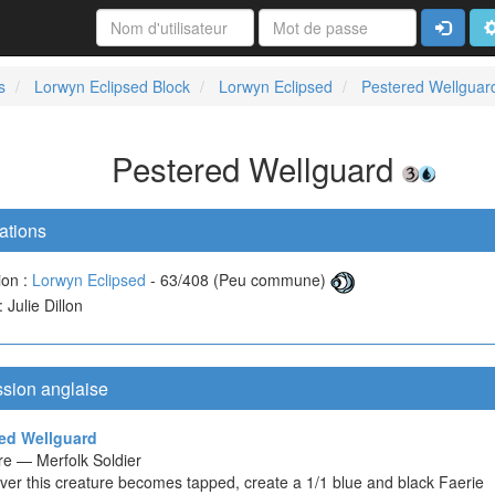
Connexi
A
s
Lorwyn Eclipsed Block
Lorwyn Eclipsed
Pestered Wellguar
Pestered Wellguard
ations
ion :
Lorwyn Eclipsed
- 63/408 (Peu commune)
: Julie Dillon
ssion anglaise
ed Wellguard
re — Merfolk Soldier
er this creature becomes tapped, create a 1/1 blue and black Faerie