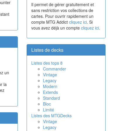
ounter
Il permet de gérer gratuitement et
sans restriction vos collections de
nstant
cartes. Pour ouvrir rapidement un
compte MTG Addict
cliquez ici
. Si
vous avez déjà un compte
cliquez ici
.
Listes de decks
Listes des tops 8
Commander
ez un
Vintage
Legacy
r la
Modern
vez
Extends
Standard
Bloc
Limité
Listes des MTGDecks
Vintage
Legacy