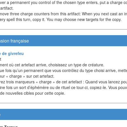
er a permanent you control of the chosen type enters, put a charge c
artifact.
move three charge counters from this artifact: When you next cast an i
ery spell this turn, copy it. You may choose new targets for the copy.
sion française
 de givrefeu
t
nt où cet artefact arrive, choisissez un type de créature.
ue fois qu’un permanent que vous contrôlez du type choisi arrive, mett
r « charge » sur cet artefact.
tirez trois marqueurs « charge » de cet artefact : Quand vous lancez pou
ne fois un sort d’éphémère ou de rituel ce tour-ci, copiez-le. Vous pou
 de nouvelles cibles pour cette copie.
e
re Torque