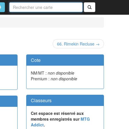
Nom
de
on
vancé
Rechercher
la
carte
66. Rimekin Recluse →
Cote
NM/MT :
non disponible
Premium :
non disponible
Classeurs
Cet espace est réservé aux
membres enregistrés sur
MTG
Addict
.