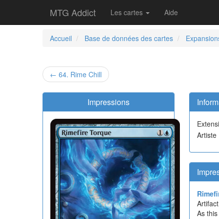
MTG Addict
Les cartes
Aide
Accueil
Base de données des cartes
Expansion
← 64. Rime Chill
Impressions
Inform
Extens
Artiste
Impre
Rimefi
Artifact
As this