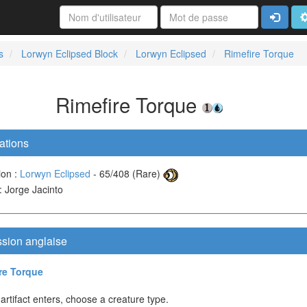
Connexi
A
s
Lorwyn Eclipsed Block
Lorwyn Eclipsed
Rimefire Torque
Rimefire Torque
ations
ion :
Lorwyn Eclipsed
- 65/408 (Rare)
 : Jorge Jacinto
ssion anglaise
re Torque
 artifact enters, choose a creature type.