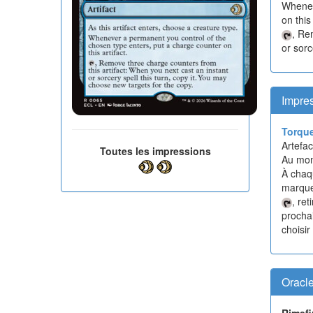
Whenev
on this 
, Re
or sorc
Impres
Torque
Artefac
Toutes les impressions
Au mome
À chaq
marqueu
, re
prochai
choisir
Oracl
Rimefi