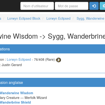
Connexi
A
s
Lorwyn Eclipsed Block
Lorwyn Eclipsed
Sygg, Wanderwine 
ine Wisdom -> Sygg, Wanderbrine
ations
ion :
Lorwyn Eclipsed
- 76/408 (Rare)
 : Justin Gerard
ssion anglaise
 Wanderwine Wisdom
ary Creature — Merfolk Wizard
Wanderbrine Shield