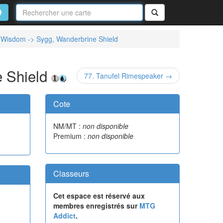
Nom
de
on
vancé
Rechercher
la
carte
Wisdom -> Sygg, Wanderbrine Shield
 Shield
77. Tanufel Rimespeaker →
Cote
NM/MT :
non disponible
Premium :
non disponible
Classeurs
Cet espace est réservé aux
membres enregistrés sur
MTG
Addict
.