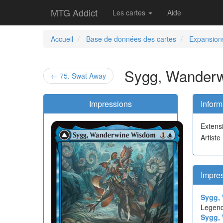
MTG Addict
Les cartes
Aide
Accueil
Base de données des cartes
Expansion
Sygg, Wanderw
← 75. Swat Away
Impressions
Inform
Extens
Artiste
Impre
Sygg,
Legend
Sygg, 