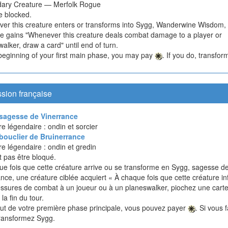
ary Creature — Merfolk Rogue
e blocked.
er this creature enters or transforms into Sygg, Wanderwine Wisdom, 
re gains "Whenever this creature deals combat damage to a player or
alker, draw a card" until end of turn.
 beginning of your first main phase, you may pay
. If you do, transfor
sion française
sagesse de Vinerrance
e légendaire : ondin et sorcier
bouclier de Bruinerrance
e légendaire : ondin et gredin
t pas être bloqué.
ue fois que cette créature arrive ou se transforme en Sygg, sagesse d
nce, une créature ciblée acquiert « À chaque fois que cette créature inf
essures de combat à un joueur ou à un planeswalker, piochez une carte
 la fin du tour.
ut de votre première phase principale, vous pouvez payer
. Si vous f
transformez Sygg.