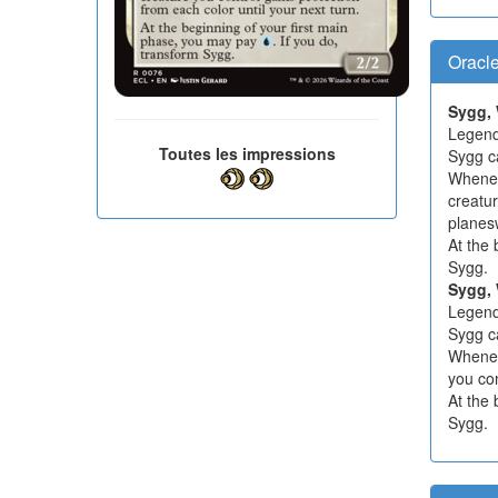
Oracl
Sygg,
Legend
Toutes les impressions
Sygg c
Whenev
creatu
planesw
At the 
Sygg.
Sygg, 
Legend
Sygg c
Whenev
you con
At the 
Sygg.