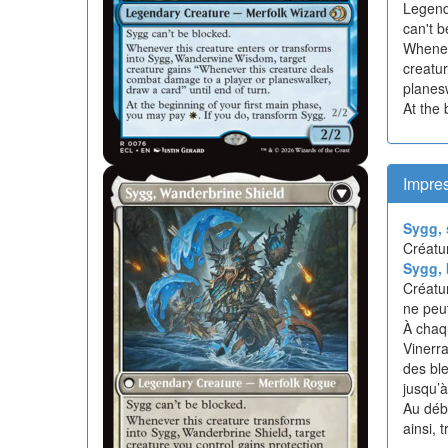
Legend
can't b
Whenev
creatu
planesw
At the
Impres
Sygg, 
Créatur
Sygg, 
Créatur
ne peu
À chaq
Vinerra
des bl
jusqu’à
Au déb
ainsi, 