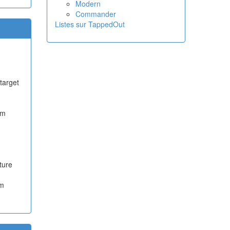
Modern
Commander
Listes sur TappedOut
target
rm
ture
rm