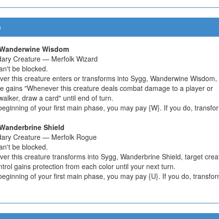
e
 Wanderwine Wisdom
ary Creature — Merfolk Wizard
an't be blocked.
er this creature enters or transforms into Sygg, Wanderwine Wisdom, 
re gains "Whenever this creature deals combat damage to a player or
alker, draw a card" until end of turn.
beginning of your first main phase, you may pay {W}. If you do, transfo
Wanderbrine Shield
ary Creature — Merfolk Rogue
an't be blocked.
er this creature transforms into Sygg, Wanderbrine Shield, target crea
trol gains protection from each color until your next turn.
beginning of your first main phase, you may pay {U}. If you do, transfo