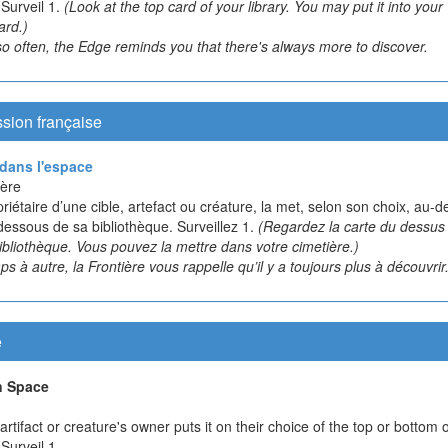
. Surveil 1.
(Look at the top card of your library. You may put it into your
ard.)
o often, the Edge reminds you that there's always more to discover.
sion française
dans l'espace
ère
riétaire d’une cible, artefact ou créature, la met, selon son choix, au-
dessous de sa bibliothèque. Surveillez 1.
(Regardez la carte du dessus
ibliothèque. Vous pouvez la mettre dans votre cimetière.)
s à autre, la Frontière vous rappelle qu’il y a toujours plus à découvrir
e
n Space
artifact or creature's owner puts it on their choice of the top or bottom o
 Surveil 1.