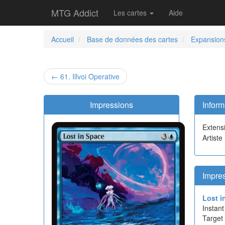
MTG Addict
Les cartes
Aide
Accueil
Base de données des cartes
Expansion
← 61. Illvoi Operative
Impressions
Inform
Extens
Artiste
Impre
Lost i
Instant
Target 