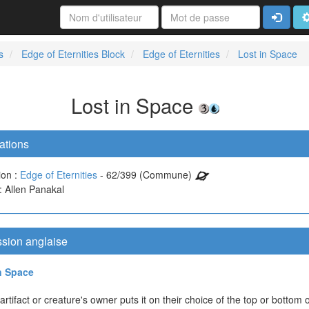
Connexi
A
s
Edge of Eternities Block
Edge of Eternities
Lost in Space
Lost in Space
ations
ion :
Edge of Eternities
- 62/399 (Commune)
 : Allen Panakal
ssion anglaise
n Space
artifact or creature's owner puts it on their choice of the top or bottom o