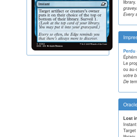
library
gravey
Every s
Impres
Perdu 
Éphém
Le prop
ou au-
votre b
De temp
Oracl
Lost i
Instant
Target 
library.