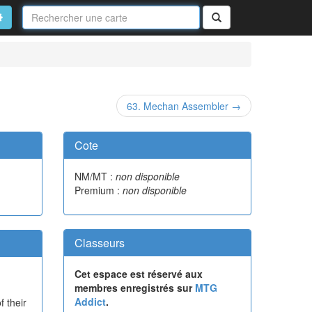
Nom
de
on
vancé
Rechercher
la
carte
63. Mechan Assembler →
Cote
NM/MT :
non disponible
Premium :
non disponible
Classeurs
Cet espace est réservé aux
membres enregistrés sur
MTG
Addict
.
f their