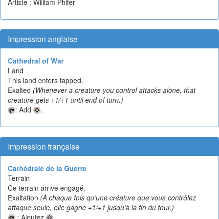
Artiste : William Phifer
Impression anglaise
Cathedral of War
Land
This land enters tapped.
Exalted
(Whenever a creature you control attacks alone, that
creature gets +1/+1 until end of turn.)
: Add
.
Impression française
Cathédrale de la Guerre
Terrain
Ce terrain arrive engagé.
Exaltation
(À chaque fois qu’une créature que vous contrôlez
attaque seule, elle gagne +1/+1 jusqu’à la fin du tour.)
: Ajoutez
.