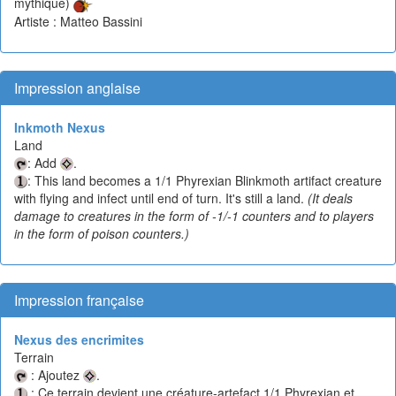
mythique)
Artiste : Matteo Bassini
Impression anglaise
Inkmoth Nexus
Land
: Add
.
: This land becomes a 1/1 Phyrexian Blinkmoth artifact creature
with flying and infect until end of turn. It's still a land.
(It deals
damage to creatures in the form of -1/-1 counters and to players
in the form of poison counters.)
Impression française
Nexus des encrimites
Terrain
: Ajoutez
.
: Ce terrain devient une créature-artefact 1/1 Phyrexian et