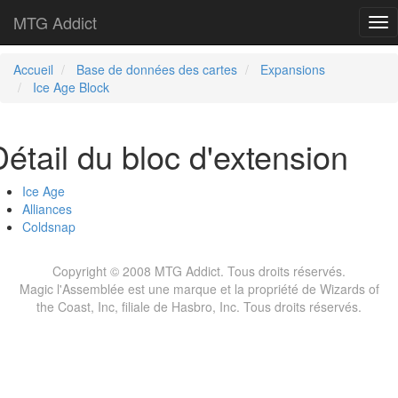
MTG Addict
Tog
nav
Accueil
Base de données des cartes
Expansions
Ice Age Block
Détail du bloc d'extension
Ice Age
Alliances
Coldsnap
Copyright © 2008 MTG Addict. Tous droits réservés.
Magic l'Assemblée est une marque et la propriété de Wizards of
the Coast, Inc, filiale de Hasbro, Inc. Tous droits réservés.