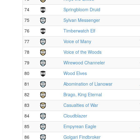
74
Springbloom Druid
75
Sylvan Messenger
76
Timberwatch Elf
77
Voice of Many
78
Voice of the Woods
79
Wirewood Channeler
80
Wood Elves
81
Abomination of Llanowar
82
Brago, King Eternal
83
Casualties of War
84
Cloudblazer
85
Empyrean Eagle
86
Golgari Findbroker