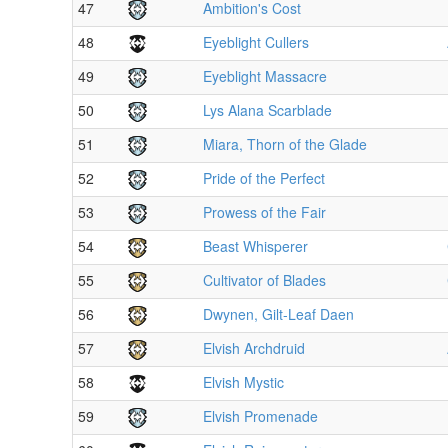
47
Ambition's Cost
48
Eyeblight Cullers
49
Eyeblight Massacre
50
Lys Alana Scarblade
51
Miara, Thorn of the Glade
52
Pride of the Perfect
53
Prowess of the Fair
54
Beast Whisperer
55
Cultivator of Blades
56
Dwynen, Gilt-Leaf Daen
57
Elvish Archdruid
58
Elvish Mystic
59
Elvish Promenade