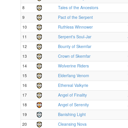
8
Tales of the Ancestors
9
Pact of the Serpent
10
Ruthless Winnower
11
Serpent's Soul-Jar
12
Bounty of Skemfar
13
Crown of Skemfar
14
Wolverine Riders
15
Elderfang Venom
16
Ethereal Valkyrie
17
Angel of Finality
18
Angel of Serenity
19
Banishing Light
20
Cleansing Nova