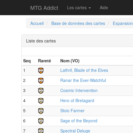
MTG Addict
Les cartes
Aide
Accueil
Base de données des cartes
Expansion
Liste des cartes
Seq
Rareté
Nom (VO)
1
Lathril, Blade of the Elves
2
Ranar the Ever-Watchful
3
Cosmic Intervention
4
Hero of Bretagard
5
Stoic Farmer
6
Sage of the Beyond
7
Spectral Deluge