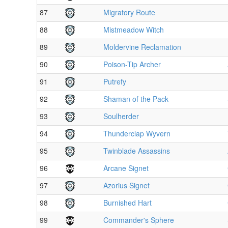
87
Migratory Route
88
Mistmeadow Witch
89
Moldervine Reclamation
90
Poison-Tip Archer
91
Putrefy
92
Shaman of the Pack
93
Soulherder
94
Thunderclap Wyvern
95
Twinblade Assassins
96
Arcane Signet
97
Azorius Signet
98
Burnished Hart
99
Commander's Sphere