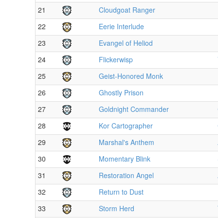
21
Cloudgoat Ranger
22
Eerie Interlude
23
Evangel of Heliod
24
Flickerwisp
25
Geist-Honored Monk
26
Ghostly Prison
27
Goldnight Commander
28
Kor Cartographer
29
Marshal's Anthem
30
Momentary Blink
31
Restoration Angel
32
Return to Dust
33
Storm Herd