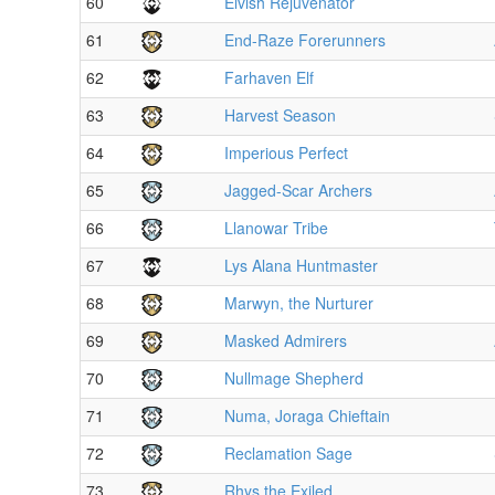
60
Elvish Rejuvenator
61
End-Raze Forerunners
62
Farhaven Elf
63
Harvest Season
64
Imperious Perfect
65
Jagged-Scar Archers
66
Llanowar Tribe
67
Lys Alana Huntmaster
68
Marwyn, the Nurturer
69
Masked Admirers
70
Nullmage Shepherd
71
Numa, Joraga Chieftain
72
Reclamation Sage
73
Rhys the Exiled