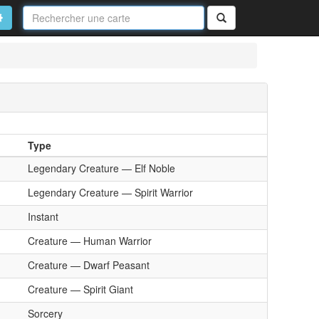
Nom
de
on
vancé
Rechercher
la
carte
Type
Legendary Creature — Elf Noble
Legendary Creature — Spirit Warrior
Instant
Creature — Human Warrior
Creature — Dwarf Peasant
Creature — Spirit Giant
Sorcery