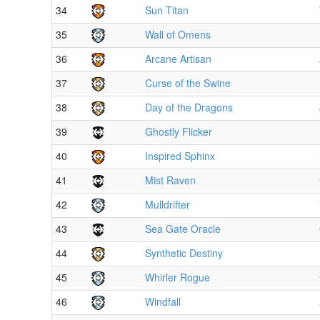
34
Sun Titan
35
Wall of Omens
36
Arcane Artisan
37
Curse of the Swine
38
Day of the Dragons
39
Ghostly Flicker
40
Inspired Sphinx
41
Mist Raven
42
Mulldrifter
43
Sea Gate Oracle
44
Synthetic Destiny
45
Whirler Rogue
46
Windfall