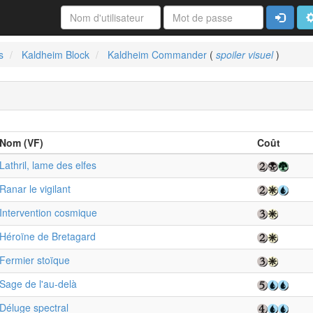
Connexi
A
s
Kaldheim Block
Kaldheim Commander
(
spoiler visuel
)
Nom (VF)
Coût
Lathril, lame des elfes
Ranar le vigilant
Intervention cosmique
Héroïne de Bretagard
Fermier stoïque
Sage de l'au-delà
Déluge spectral