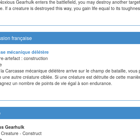
oxious Gearhulk enters the battlefield, you may destroy another targe
e. If a creature is destroyed this way, you gain life equal to its toughnes
sion française
se mécanique délétère
e-artefact : construction
e
la Carcasse mécanique délétère arrive sur le champ de bataille, vous
e une autre créature ciblée. Si une créature est détruite de cette maniè
agnez un nombre de points de vie égal à son endurance.
e
us Gearhulk
t Creature - Construct
e