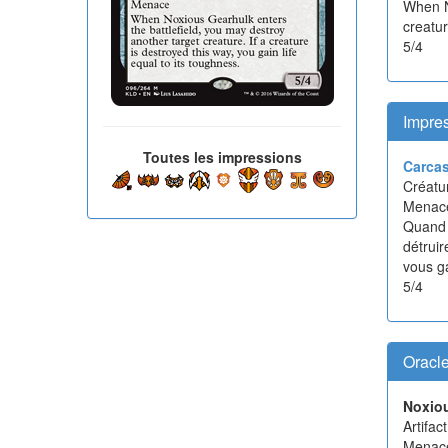
When N
creatur
5/4
Impres
Toutes les impressions
Carcas
Créatur
Menac
Quand 
détruir
vous g
5/4
Oracl
Noxio
Artifac
Menac