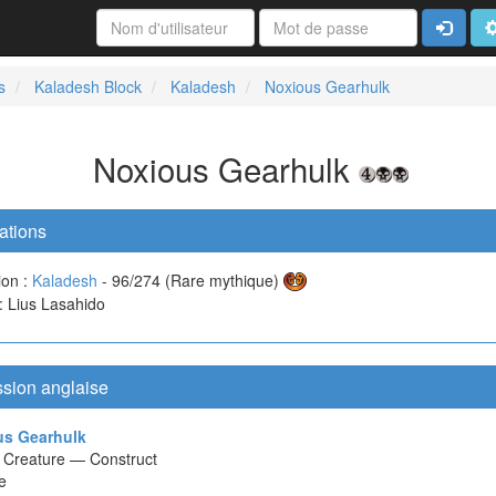
Connexi
A
s
Kaladesh Block
Kaladesh
Noxious Gearhulk
Noxious Gearhulk
ations
ion :
Kaladesh
- 96/274 (Rare mythique)
 : Lius Lasahido
ssion anglaise
us Gearhulk
ct Creature — Construct
e