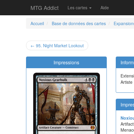
MTG Addict
Les cartes
Aide
Accueil
Base de données des cartes
Expansion
← 95. Night Market Lookout
Impressions
Inform
Extens
Artiste
Impre
Noxio
Artifa
Menac