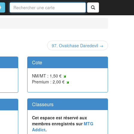
Nom
de
on
vancé
Rechercher
la
carte
97. Ovalchase Daredevil →
Cote
NM/MT : 1,50 €
Premium : 2,00 €
Classeurs
Cet espace est réservé aux
membres enregistrés sur
MTG
Addict
.