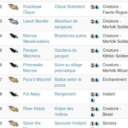
2
Knacksaw
Clique Scietalent
Creature -
Clique
Faerie Rogue
3
Leech Bonder
Attacheur de
Creature -
sangsues
Merfolk Soldie
4
Merrow
Briselames suires
Creature -
Wavebreakers
Merfolk Soldie
5
Parapet
Gardiens du
Creature -
Watchers
parapet
Kithkin Soldie
6
Prismwake
Suire au sillage
Creature -
Merrow
prismatique
Merfolk Wizar
7
Puca's Mischief
Malice selon le
Enchantment
pucca
8
Put Away
Rangement
Instant
9
River Kelpie
Kelpie des
Creature -
rivières
Beast
0
Savor the
Savourer l'instant
Sorcery