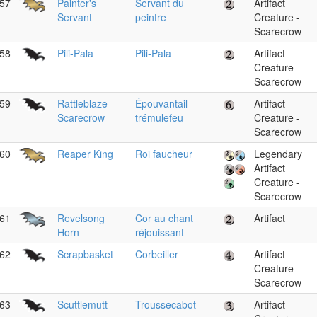
57
Painter's
Servant du
Artifact
Servant
peintre
Creature -
Scarecrow
58
Pili-Pala
Pili-Pala
Artifact
Creature -
Scarecrow
59
Rattleblaze
Épouvantail
Artifact
Scarecrow
trémulefeu
Creature -
Scarecrow
60
Reaper King
Roi faucheur
Legendary
Artifact
Creature -
Scarecrow
61
Revelsong
Cor au chant
Artifact
Horn
réjouissant
62
Scrapbasket
Corbeiller
Artifact
Creature -
Scarecrow
63
Scuttlemutt
Troussecabot
Artifact