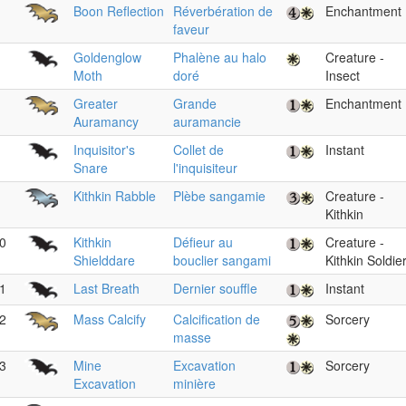
Boon Reflection
Réverbération de
Enchantment
faveur
Goldenglow
Phalène au halo
Creature -
Moth
doré
Insect
Greater
Grande
Enchantment
Auramancy
auramancie
Inquisitor's
Collet de
Instant
Snare
l'inquisiteur
Kithkin Rabble
Plèbe sangamie
Creature -
Kithkin
0
Kithkin
Défieur au
Creature -
Shielddare
bouclier sangami
Kithkin Soldie
1
Last Breath
Dernier souffle
Instant
2
Mass Calcify
Calcification de
Sorcery
masse
3
Mine
Excavation
Sorcery
Excavation
minière