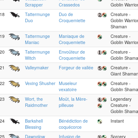
Scrapper
Crassedos
Goblin Warrio
18
Tattermunge
Duo de
Creature -
Duo
Croquemiette
Goblin Warrio
Shaman
19
Tattermunge
Maniaque de
Creature -
Maniac
Croquemiette
Goblin Warrio
20
Tattermunge
Envoûteur de
Creature -
Witch
Croquemiette
Goblin Sham
21
Valleymaker
Forgeur de vallée
Creature -
Giant Shama
22
Vexing Shusher
Museleur
Creature -
vexatoire
Goblin Sham
23
Wort, the
Moût, la Mère-
Legendary
Raidmother
pilleuse
Creature -
Goblin Sham
24
Barkshell
Bénédiction de
Instant
Blessing
coquécorce
25
Dawnglow
Infusion de
Sorcery