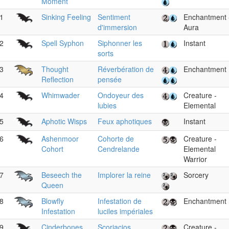
Moment
1
Sinking Feeling
Sentiment
Enchantment 
d'immersion
Aura
2
Spell Syphon
Siphonner les
Instant
sorts
3
Thought
Réverbération de
Enchantment
Reflection
pensée
4
Whimwader
Ondoyeur des
Creature -
lubies
Elemental
5
Aphotic Wisps
Feux aphotiques
Instant
6
Ashenmoor
Cohorte de
Creature -
Cohort
Cendrelande
Elemental
Warrior
7
Beseech the
Implorer la reine
Sorcery
Queen
8
Blowfly
Infestation de
Enchantment
Infestation
luciles impériales
9
Cinderbones
Scoriacios
Creature -