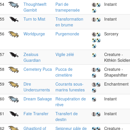
54
Thoughtweft
Pari de
Instant
Gambit
tramepensée
55
Turn to Mist
Transformation
Instant
en brume
56
Worldpurge
Purgemonde
Sorcery
57
Zealous
Vigile zélé
Creature -
Guardian
Kithkin Soldie
58
Cemetery Puca
Pucca de
Creature -
cimetière
Shapeshifter
59
Dire
Courants sous-
Enchantment
Undercurrents
marins funestes
60
Dream Salvage
Récupération de
Instant
rêve
61
Fate Transfer
Transfert de
Instant
destin
62
Ghastlord of
Seigneur pâle de
Creature -