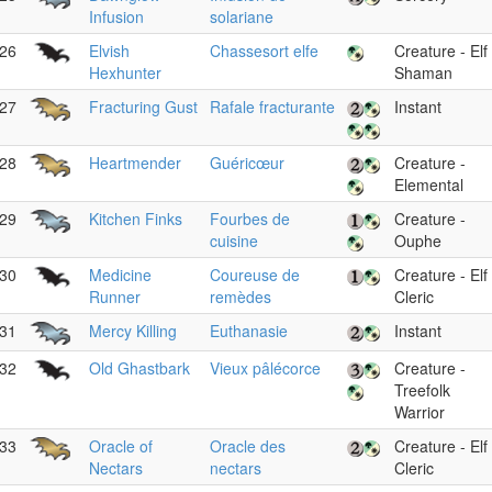
Infusion
solariane
26
Elvish
Chassesort elfe
Creature - Elf
Hexhunter
Shaman
27
Fracturing Gust
Rafale fracturante
Instant
28
Heartmender
Guéricœur
Creature -
Elemental
29
Kitchen Finks
Fourbes de
Creature -
cuisine
Ouphe
30
Medicine
Coureuse de
Creature - Elf
Runner
remèdes
Cleric
31
Mercy Killing
Euthanasie
Instant
32
Old Ghastbark
Vieux pâlécorce
Creature -
Treefolk
Warrior
33
Oracle of
Oracle des
Creature - Elf
Nectars
nectars
Cleric