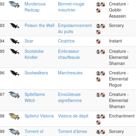
92
Murderous
Bonnet-rouge
Creature -
Redcap
meurtrier
Goblin
Assassin
93
Poison the Well
Empoisonnement
Sorcery
du puits
94
Scar
Cicatrice
Instant
95
Sootstoke
Embraseur
Creature -
Kindler
chauffesuie
Elemental
Shaman
96
Sootwalkers
Marchesuies
Creature -
Elemental
Rogue
97
Spiteflame
Envoûteuse
Creature -
Witch
aigreflamme
Elemental
Shaman
98
Spiteful Visions
Visions de dépit
Enchantment
99
Torrent of
Torrent d'âmes
Sorcery