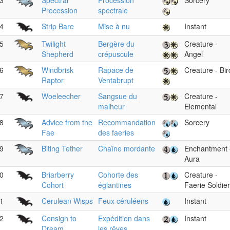
3
Spectral
Procession
Sorcery
Procession
spectrale
4
Strip Bare
Mise à nu
Instant
5
Twilight
Bergère du
Creature -
Shepherd
crépuscule
Angel
6
Windbrisk
Rapace de
Creature - Bir
Raptor
Ventabrupt
7
Woeleecher
Sangsue du
Creature -
malheur
Elemental
8
Advice from the
Recommandation
Sorcery
Fae
des faeries
9
Biting Tether
Chaîne mordante
Enchantment 
Aura
0
Briarberry
Cohorte des
Creature -
Cohort
églantines
Faerie Soldier
1
Cerulean Wisps
Feux céruléens
Instant
2
Consign to
Expédition dans
Instant
Dream
les rêves