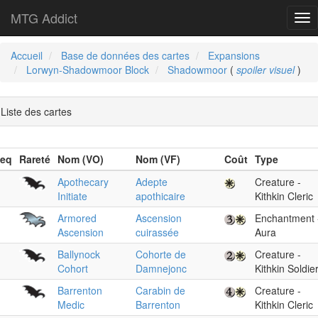
MTG Addict
Tog
nav
Accueil
Base de données des cartes
Expansions
Lorwyn-Shadowmoor Block
Shadowmoor
(
spoiler visuel
)
Liste des cartes
eq
Rareté
Nom (VO)
Nom (VF)
Coût
Type
Apothecary
Adepte
Creature -
Initiate
apothicaire
Kithkin Cleric
Armored
Ascension
Enchantment 
Ascension
cuirassée
Aura
Ballynock
Cohorte de
Creature -
Cohort
Damnejonc
Kithkin Soldie
Barrenton
Carabin de
Creature -
Medic
Barrenton
Kithkin Cleric