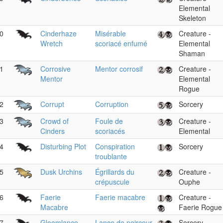
Elemental
Skeleton
0
Cinderhaze
Misérable
Creature -
Wretch
scoriacé enfumé
Elemental
Shaman
1
Corrosive
Mentor corrosif
Creature -
Mentor
Elemental
Rogue
2
Corrupt
Corruption
Sorcery
3
Crowd of
Foule de
Creature -
Cinders
scoriacés
Elemental
4
Disturbing Plot
Conspiration
Sorcery
troublante
5
Dusk Urchins
Égrillards du
Creature -
crépuscule
Ouphe
6
Faerie
Faerie macabre
Creature -
Macabre
Faerie Rogue
7
Gloomlance
Lance de noirceur
Sorcery