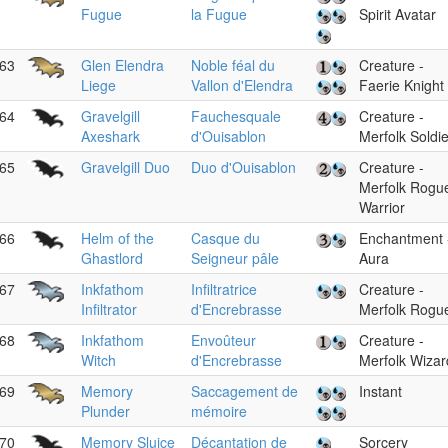
Fugue
la Fugue
Spirit Avatar
63
Glen Elendra
Noble féal du
Creature -
Liege
Vallon d'Elendra
Faerie Knight
64
Gravelgill
Fauchesquale
Creature -
Axeshark
d'Ouisablon
Merfolk Soldie
65
Gravelgill Duo
Duo d'Ouisablon
Creature -
Merfolk Rogu
Warrior
66
Helm of the
Casque du
Enchantment 
Ghastlord
Seigneur pâle
Aura
67
Inkfathom
Infiltratrice
Creature -
Infiltrator
d'Encrebrasse
Merfolk Rogu
68
Inkfathom
Envoûteur
Creature -
Witch
d'Encrebrasse
Merfolk Wizar
69
Memory
Saccagement de
Instant
Plunder
mémoire
70
Memory Sluice
Décantation de
Sorcery