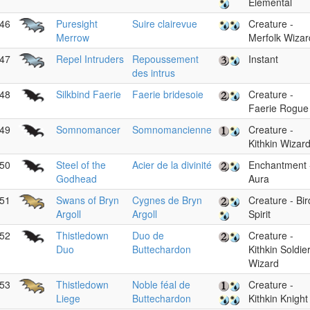
Elemental
46
Puresight
Suire clairevue
Creature -
Merrow
Merfolk Wizar
47
Repel Intruders
Repoussement
Instant
des intrus
48
Silkbind Faerie
Faerie bridesoie
Creature -
Faerie Rogue
49
Somnomancer
Somnomancienne
Creature -
Kithkin Wizar
50
Steel of the
Acier de la divinité
Enchantment 
Godhead
Aura
51
Swans of Bryn
Cygnes de Bryn
Creature - Bir
Argoll
Argoll
Spirit
52
Thistledown
Duo de
Creature -
Duo
Buttechardon
Kithkin Soldie
Wizard
53
Thistledown
Noble féal de
Creature -
Liege
Buttechardon
Kithkin Knight