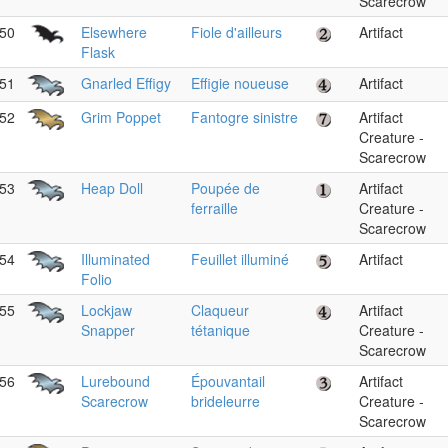
Scarecrow
50
Elsewhere
Fiole d'ailleurs
Artifact
Flask
51
Gnarled Effigy
Effigie noueuse
Artifact
52
Grim Poppet
Fantogre sinistre
Artifact
Creature -
Scarecrow
53
Heap Doll
Poupée de
Artifact
ferraille
Creature -
Scarecrow
54
Illuminated
Feuillet illuminé
Artifact
Folio
55
Lockjaw
Claqueur
Artifact
Snapper
tétanique
Creature -
Scarecrow
56
Lurebound
Épouvantail
Artifact
Scarecrow
brideleurre
Creature -
Scarecrow