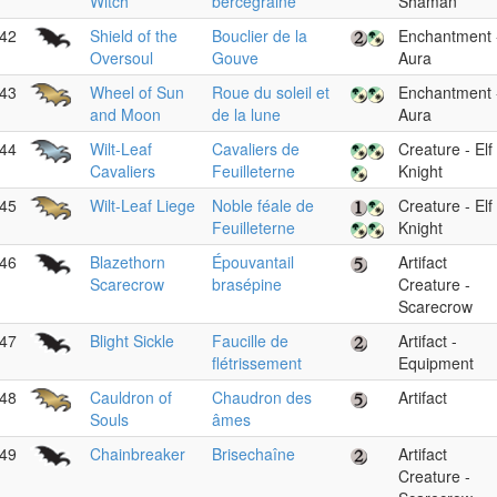
Witch
bercegraine
Shaman
42
Shield of the
Bouclier de la
Enchantment 
Oversoul
Gouve
Aura
43
Wheel of Sun
Roue du soleil et
Enchantment 
and Moon
de la lune
Aura
44
Wilt-Leaf
Cavaliers de
Creature - Elf
Cavaliers
Feuilleterne
Knight
45
Wilt-Leaf Liege
Noble féale de
Creature - Elf
Feuilleterne
Knight
46
Blazethorn
Épouvantail
Artifact
Scarecrow
brasépine
Creature -
Scarecrow
47
Blight Sickle
Faucille de
Artifact -
flétrissement
Equipment
48
Cauldron of
Chaudron des
Artifact
Souls
âmes
49
Chainbreaker
Brisechaîne
Artifact
Creature -