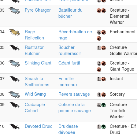
03
Pyre Charger
Batailleur du
Creature -
bûcher
Elemental
Warrior
04
Rage
Réverbération de
Enchantment
Reflection
rage
05
Rustrazor
Boucher
Creature -
Butcher
rouillerasoir
Goblin Warrio
06
Slinking Giant
Géant furtif
Creature -
Giant Rogue
07
Smash to
En mille
Instant
Smithereens
morceaux
08
Wild Swing
Revers sauvage
Sorcery
09
Crabapple
Cohorte de la
Creature -
Cohort
pomme sauvage
Treefolk
Warrior
10
Devoted Druid
Druidesse
Creature - Elf
dévouée
Druid