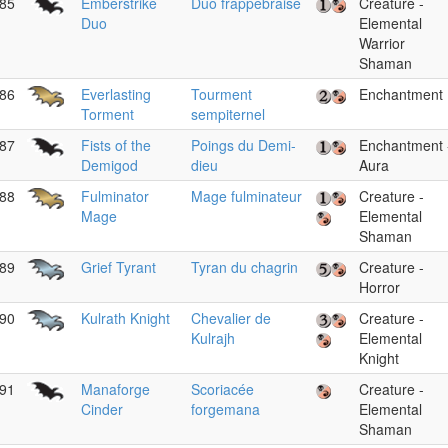
85
Emberstrike
Duo frappebraise
Creature -
Duo
Elemental
Warrior
Shaman
86
Everlasting
Tourment
Enchantment
Torment
sempiternel
87
Fists of the
Poings du Demi-
Enchantment 
Demigod
dieu
Aura
88
Fulminator
Mage fulminateur
Creature -
Mage
Elemental
Shaman
89
Grief Tyrant
Tyran du chagrin
Creature -
Horror
90
Kulrath Knight
Chevalier de
Creature -
Kulrajh
Elemental
Knight
91
Manaforge
Scoriacée
Creature -
Cinder
forgemana
Elemental
Shaman