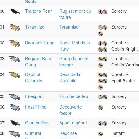
Souls
00
Traitor's Roar
Rugissement du
Sorcery
traître
01
Tyrannize
Tyranniser
Sorcery
02
Boartusk Liege
Noble féal de la
Creature -
Hure
Goblin Knight
03
Boggart Ram-
Gang du bélier
Creature -
Gang
boggart
Goblin Warrio
04
Deus of
Deus de la
Creature -
Calamity
Calamité
Spirit Avatar
05
Firespout
Trombe de feu
Sorcery
06
Fossil Find
Découverte
Sorcery
fossile
07
Giantbaiting
Appât à géant
Sorcery
08
Guttural
Réponse
Instant