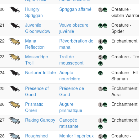
20
Hungry
Spriggan affamé
Creature -
Spriggan
Goblin Warrio
21
Juvenile
Veuve obscure
Creature -
Gloomwidow
juvénile
Spider
22
Mana
Réverbération de
Enchantment
Reflection
mana
23
Mossbridge
Troll de
Creature - Tro
Troll
moussepont
24
Nurturer Initiate
Adepte
Creature - Elf
nourricière
Shaman
25
Presence of
Présence de
Enchantment 
Gond
Gond
Aura
26
Prismatic
Augure
Enchantment
Omen
prismatique
27
Raking Canopy
Canopée
Enchantment
ratissante
28
Roughshod
Mentor impérieux
Creature -