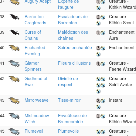
37
Augury Adept
Experte de
Creature -
l'augure
Kithkin Wizar
38
Barrenton
Escaladeurs de
Creature -
Cragtreads
Barrenton
Kithkin Scout
39
Curse of
Malédiction des
Enchantment 
Chains
chaînes
Aura
40
Enchanted
Soirée enchantée
Enchantment
Evening
41
Glamer
Fileurs d'illusions
Creature -
Spinners
Faerie Wizard
42
Godhead of
Divinité de
Creature -
Awe
respect
Spirit Avatar
43
Mirrorweave
Tisse-miroir
Instant
44
Mistmeadow
Envoûteuse de
Creature -
Witch
Brumeprairie
Kithkin Wizar
45
Plumeveil
Plumevoile
Creature -