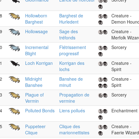
8
Hollowborn
Barghest de
Creature -
Barghest
Hurledent
Demon Houn
9
Hollowsage
Sage des
Creature -
tréfonds
Merfolk Wizar
0
Incremental
Flétrissement
Sorcery
Blight
progressif
1
Loch Korrigan
Korrigan des
Creature -
lochs
Spirit
2
Midnight
Banshee de
Creature -
Banshee
minuit
Spirit
3
Plague of
Propagation de
Sorcery
Vermin
vermine
4
Polluted Bonds
Liens pollués
Enchantment
5
Puppeteer
Clique des
Creature -
Clique
marionnettistes
Faerie Wizard