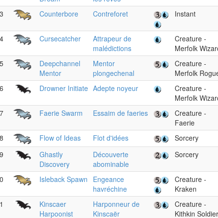
3
Counterbore
Contreforet
Instant
4
Cursecatcher
Attrapeur de
Creature -
malédictions
Merfolk Wizar
5
Deepchannel
Mentor
Creature -
Mentor
plongechenal
Merfolk Rogu
6
Drowner Initiate
Adepte noyeur
Creature -
Merfolk Wizar
7
Faerie Swarm
Essaim de faeries
Creature -
Faerie
8
Flow of Ideas
Flot d'idées
Sorcery
9
Ghastly
Découverte
Sorcery
Discovery
abominable
0
Isleback Spawn
Engeance
Creature -
havréchine
Kraken
1
Kinscaer
Harponneur de
Creature -
Harpoonist
Kinscaër
Kithkin Soldie