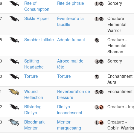
6
Rite of
Rite de phtisie
Sorcery
Consumption
7
Sickle Ripper
Éventreur à la
Creature -
faucille
Elemental
Warrior
8
Smolder Initiate
Adepte fumant
Creature -
Elemental
Shaman
9
Splitting
Atroce mal de
Sorcery
Headache
tête
0
Torture
Torture
Enchantment 
Aura
1
Wound
Réverbération de
Enchantment
Reflection
blessure
2
Blistering
Dieflyn
Creature - Im
Dieflyn
incandescent
3
Bloodmark
Mentor
Creature -
Mentor
marquesang
Goblin Warrio