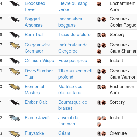
4
Bloodshed
Fièvre du sang
Enchantment 
Fever
versé
Aura
5
Boggart
Incendiaires
Creature -
Arsonists
boggarts
Goblin Rogue
6
Burn Trail
Trace de brûlure
Sorcery
7
Cragganwick
Incinérateur de
Creature -
Cremator
Ciergeroc
Giant Shama
8
Crimson Wisps
Feux pourpres
Instant
9
Deep-Slumber
Titan au sommeil
Creature -
Titan
profond
Giant Warrior
0
Elemental
Maîtrise des
Enchantment 
Mastery
élémentaux
Aura
1
Ember Gale
Bourrasque de
Sorcery
braises
2
Flame Javelin
Javelot de
Instant
flammes
3
Furystoke
Géant
Creature -