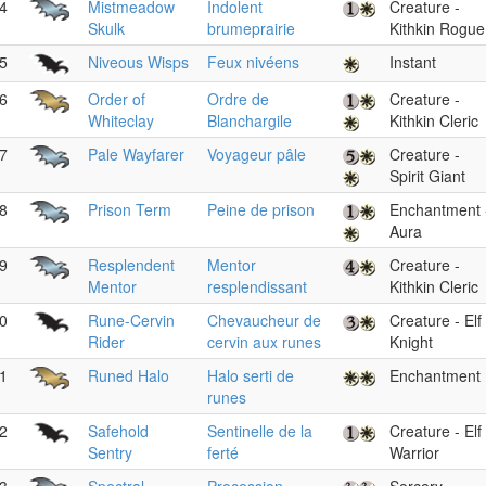
4
Mistmeadow
Indolent
Creature -
Skulk
brumeprairie
Kithkin Rogue
5
Niveous Wisps
Feux nivéens
Instant
6
Order of
Ordre de
Creature -
Whiteclay
Blanchargile
Kithkin Cleric
7
Pale Wayfarer
Voyageur pâle
Creature -
Spirit Giant
8
Prison Term
Peine de prison
Enchantment 
Aura
9
Resplendent
Mentor
Creature -
Mentor
resplendissant
Kithkin Cleric
0
Rune-Cervin
Chevaucheur de
Creature - Elf
Rider
cervin aux runes
Knight
1
Runed Halo
Halo serti de
Enchantment
runes
2
Safehold
Sentinelle de la
Creature - Elf
Sentry
ferté
Warrior