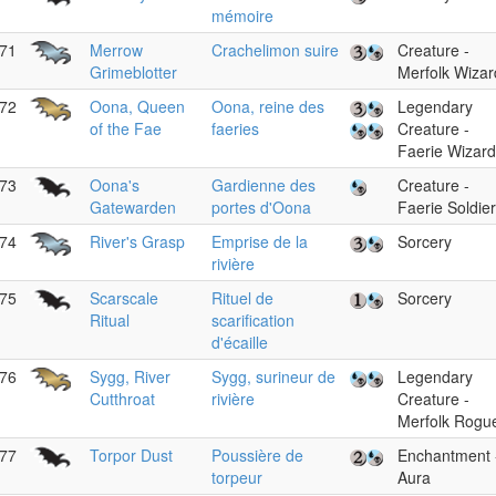
mémoire
71
Merrow
Crachelimon suire
Creature -
Grimeblotter
Merfolk Wizar
72
Oona, Queen
Oona, reine des
Legendary
of the Fae
faeries
Creature -
Faerie Wizard
73
Oona's
Gardienne des
Creature -
Gatewarden
portes d'Oona
Faerie Soldier
74
River's Grasp
Emprise de la
Sorcery
rivière
75
Scarscale
Rituel de
Sorcery
Ritual
scarification
d'écaille
76
Sygg, River
Sygg, surineur de
Legendary
Cutthroat
rivière
Creature -
Merfolk Rogu
77
Torpor Dust
Poussière de
Enchantment 
torpeur
Aura