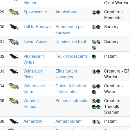
Mentor
Giant Warrior
29
Spawnwrithe
Amphybane
Creature -
Elemental
30
Toil to Renown
Renommée par
Sorcery
épreuve
31
Tower Above
Dominer de haut
Sorcery
32
Viridescent
Feux viridescents
Instant
Wisps
33
Wildslayer
Elfes tueurs
Creature - Elf
Elves
sauvages
Warrior
34
Witherscale
Guivre à écailles
Creature -
Wurm
flétrissantes
Wurm
35
Woodfall
Primus chutebois
Creature -
Primus
Treefolk
Shaman
36
Aethertow
Aethercourant
Instant