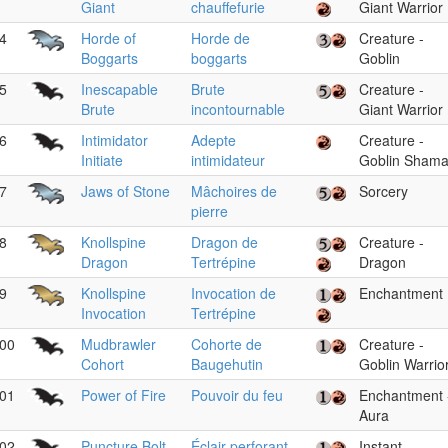
Giant
chauffefurie
Giant Warrior
4
Horde of
Horde de
Creature -
Boggarts
boggarts
Goblin
5
Inescapable
Brute
Creature -
Brute
incontournable
Giant Warrior
6
Intimidator
Adepte
Creature -
Initiate
intimidateur
Goblin Sham
7
Jaws of Stone
Mâchoires de
Sorcery
pierre
8
Knollspine
Dragon de
Creature -
Dragon
Tertrépine
Dragon
9
Knollspine
Invocation de
Enchantment
Invocation
Tertrépine
00
Mudbrawler
Cohorte de
Creature -
Cohort
Baugehutin
Goblin Warrio
01
Power of Fire
Pouvoir du feu
Enchantment 
Aura
02
Puncture Bolt
Éclair perforant
Instant