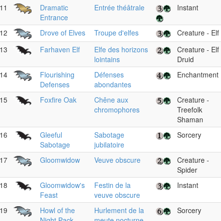
11
Dramatic
Entrée théâtrale
Instant
Entrance
12
Drove of Elves
Troupe d'elfes
Creature - Elf
13
Farhaven Elf
Elfe des horizons
Creature - Elf
lointains
Druid
14
Flourishing
Défenses
Enchantment
Defenses
abondantes
15
Foxfire Oak
Chêne aux
Creature -
chromophores
Treefolk
Shaman
16
Gleeful
Sabotage
Sorcery
Sabotage
jubilatoire
17
Gloomwidow
Veuve obscure
Creature -
Spider
18
Gloomwidow's
Festin de la
Instant
Feast
veuve obscure
19
Howl of the
Hurlement de la
Sorcery
Night Pack
meute nocturne