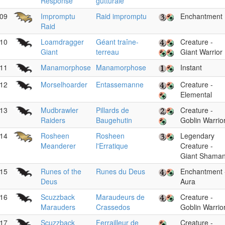
Response
gutturale
09
Impromptu
Raid impromptu
Enchantment
Raid
10
Loamdragger
Géant traîne-
Creature -
Giant
terreau
Giant Warrior
11
Manamorphose
Manamorphose
Instant
12
Morselhoarder
Entassemanne
Creature -
Elemental
13
Mudbrawler
Pillards de
Creature -
Raiders
Baugehutin
Goblin Warrio
14
Rosheen
Rosheen
Legendary
Meanderer
l'Erratique
Creature -
Giant Shama
15
Runes of the
Runes du Deus
Enchantment 
Deus
Aura
16
Scuzzback
Maraudeurs de
Creature -
Marauders
Crassedos
Goblin Warrio
17
Scuzzback
Ferrailleur de
Creature -