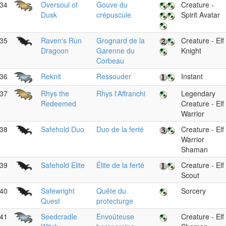
34
Oversoul of
Gouve du
Creature -
Dusk
crépuscule
Spirit Avatar
35
Raven's Run
Grognard de la
Creature - Elf
Dragoon
Garenne du
Knight
Corbeau
36
Reknit
Ressouder
Instant
37
Rhys the
Rhys l'Affranchi
Legendary
Redeemed
Creature - Elf
Warrior
38
Safehold Duo
Duo de la ferté
Creature - Elf
Warrior
Shaman
39
Safehold Elite
Élite de la ferté
Creature - Elf
Scout
40
Safewright
Quête du
Sorcery
Quest
protecturge
41
Seedcradle
Envoûteuse
Creature - Elf