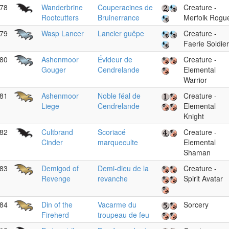
78
Wanderbrine
Couperacines de
Creature -
Rootcutters
Bruinerrance
Merfolk Rogu
79
Wasp Lancer
Lancier guêpe
Creature -
Faerie Soldier
80
Ashenmoor
Évideur de
Creature -
Gouger
Cendrelande
Elemental
Warrior
81
Ashenmoor
Noble féal de
Creature -
Liege
Cendrelande
Elemental
Knight
82
Cultbrand
Scoriacé
Creature -
Cinder
marqueculte
Elemental
Shaman
83
Demigod of
Demi-dieu de la
Creature -
Revenge
revanche
Spirit Avatar
84
Din of the
Vacarme du
Sorcery
Fireherd
troupeau de feu