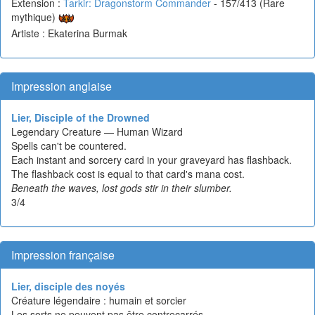
Extension :
Tarkir: Dragonstorm Commander
- 157/413 (Rare
mythique)
Artiste : Ekaterina Burmak
Impression anglaise
Lier, Disciple of the Drowned
Legendary Creature — Human Wizard
Spells can't be countered.
Each instant and sorcery card in your graveyard has flashback.
The flashback cost is equal to that card's mana cost.
Beneath the waves, lost gods stir in their slumber.
3/4
Impression française
Lier, disciple des noyés
Créature légendaire : humain et sorcier
Les sorts ne peuvent pas être contrecarrés.