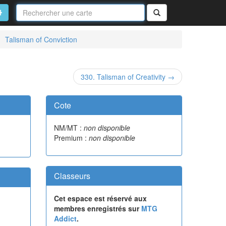
Nom
de
on
vancé
Rechercher
la
carte
Talisman of Conviction
330. Talisman of Creativity →
Cote
NM/MT :
non disponible
Premium :
non disponible
Classeurs
Cet espace est réservé aux
membres enregistrés sur
MTG
Addict
.