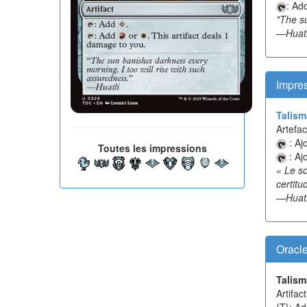
: Ad
"The su
—Huatl
Impres
Talism
Artefac
: Aj
Toutes les impressions
: Aj
« Le s
certitu
—Huatl
Oracl
Talism
Artifact
{T}: Ad