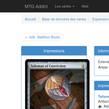
MTG Addict
Les cartes
Aide
Accueil
Base de données des cartes
Expansion
← 328. Swiftfoot Boots
Impressions
Inform
Extens
Artiste
Impre
Talism
Artifact
: Ad