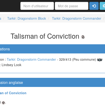
Connexi
A
s
Tarkir: Dragonstorm Block
Tarkir: Dragonstorm Commander
Talisman of Conviction
ations
ion :
Tarkir: Dragonstorm Commander
- 329/413 (Peu commune)
 : Lindsey Look
ssion anglaise
an of Conviction
d
.