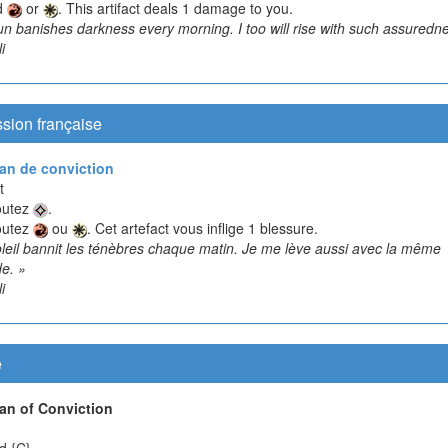
d
or
. This artifact deals 1 damage to you.
n banishes darkness every morning. I too will rise with such assuredne
i
sion française
an de conviction
t
outez
.
outez
ou
. Cet artefact vous inflige 1 blessure.
oleil bannit les ténèbres chaque matin. Je me lève aussi avec la même
de. »
i
e
an of Conviction
d {C}.