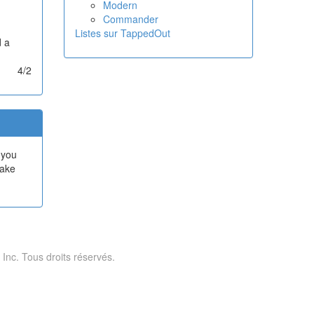
Modern
Commander
Listes sur TappedOut
d a
4/2
 you
take
 Inc. Tous droits réservés.