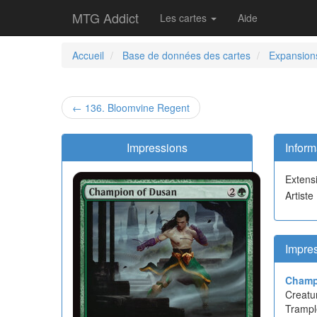
MTG Addict
Les cartes
Aide
Accueil
Base de données des cartes
Expansion
← 136. Bloomvine Regent
Impressions
Inform
Extens
Artiste
Impre
Champ
Creatu
Trampl