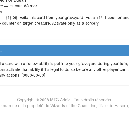
re — Human Warrior
e
— {1}{G}, Exile this card from your graveyard: Put a +1/+1 counter an
 counter on target creature. Activate only as a sorcery.
s
If a card with a renew ability is put into your graveyard during your turn,
can activate that ability if it’s legal to do so before any other player can 
any actions. [0000-00-00]
Copyright © 2008 MTG Addict. Tous droits réservés.
marque et la propriété de Wizards of the Coast, Inc, filiale de Hasbro,