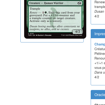
Rene
trample
Dusan 
4/2
Impres
Champ
Créatur
Piétin
Renou
+1/+1 
vous po
Dans un
4/2
Oracl
Champ