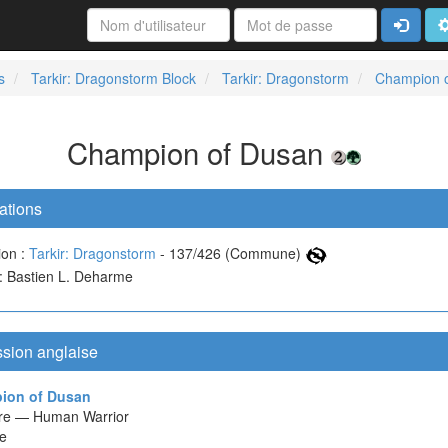
Connexi
A
s
Tarkir: Dragonstorm Block
Tarkir: Dragonstorm
Champion 
Champion of Dusan
ations
ion :
Tarkir: Dragonstorm
- 137/426 (Commune)
 : Bastien L. Deharme
ssion anglaise
ion of Dusan
re — Human Warrior
e