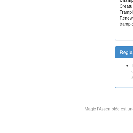
Creatu
Trampl
Renew 
trample
Règle
Magic l'Assemblée est une 