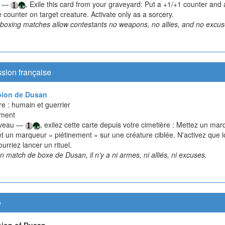
w —
, Exile this card from your graveyard: Put a +1/+1 counter and 
 counter on target creature. Activate only as a sorcery.
boxing matches allow contestants no weapons, no allies, and no excus
sion française
ion de Dusan
e : humain et guerrier
ement
veau —
, exilez cette carte depuis votre cimetière : Mettez un ma
et un marqueur « piétinement » sur une créature ciblée. N'activez que 
urriez lancer un rituel.
 match de boxe de Dusan, il n'y a ni armes, ni alliés, ni excuses.
e
ion of Dusan