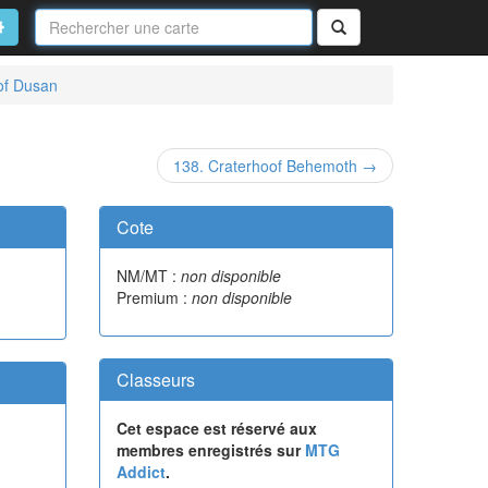
Nom
de
on
vancé
Rechercher
la
carte
of Dusan
138. Craterhoof Behemoth →
Cote
NM/MT :
non disponible
Premium :
non disponible
Classeurs
Cet espace est réservé aux
membres enregistrés sur
MTG
Addict
.