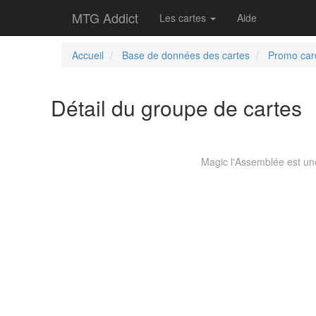
MTG Addict
Les cartes
Aide
Accueil
Base de données des cartes
Promo car
Détail du groupe de cartes
Magic l'Assemblée est une 