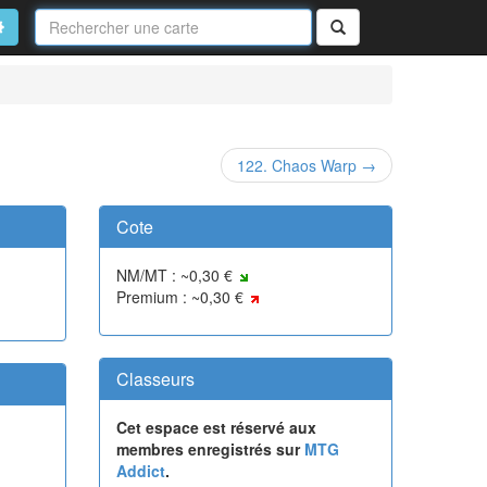
Nom
de
on
vancé
Rechercher
la
carte
122. Chaos Warp →
Cote
NM/MT : ~0,30 €
Premium : ~0,30 €
Classeurs
Cet espace est réservé aux
membres enregistrés sur
MTG
Addict
.