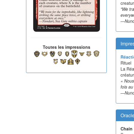
creatur
"We tra
everyw
—Nunda
Impres
Toutes les impressions
Réacti
Rituel
La Réa
créatur
« Nous
fois au
—Nunda
Oracl
Chain 