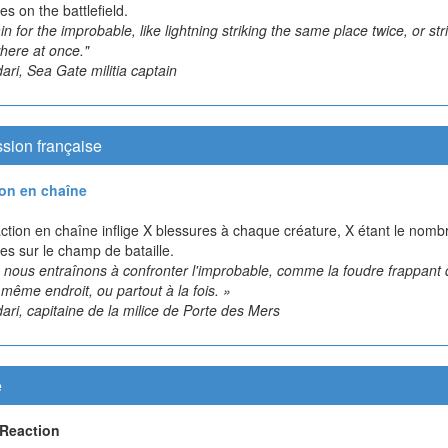
es on the battlefield.
in for the improbable, like lightning striking the same place twice, or str
here at once."
ri, Sea Gate militia captain
sion française
on en chaîne
ction en chaîne inflige X blessures à chaque créature, X étant le nomb
es sur le champ de bataille.
 nous entraînons à confronter l'improbable, comme la foudre frappant
 même endroit, ou partout à la fois. »
ri, capitaine de la milice de Porte des Mers
e
Reaction