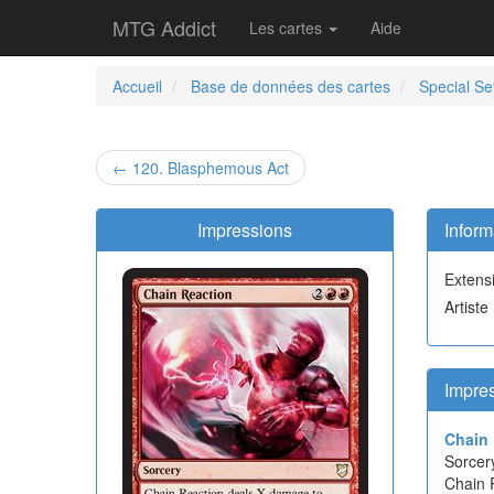
MTG Addict
Les cartes
Aide
Accueil
Base de données des cartes
Special Se
← 120. Blasphemous Act
Impressions
Inform
Extens
Artiste
Impre
Chain 
Sorcer
Chain 