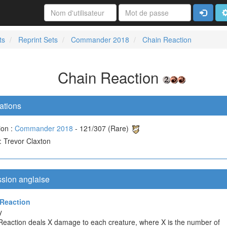
Connexi
A
ts
Reprint Sets
Commander 2018
Chain Reaction
Chain Reaction
ations
ion :
Commander 2018
- 121/307 (Rare)
 : Trevor Claxton
ssion anglaise
Reaction
y
Reaction deals X damage to each creature, where X is the number of