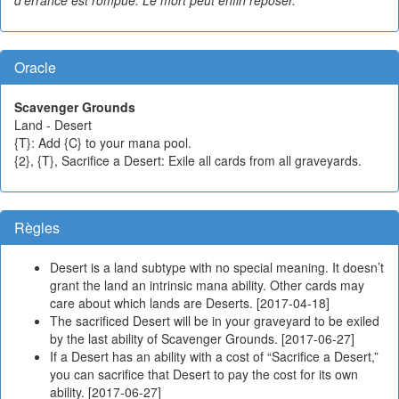
d'errance est rompue. Le mort peut enfin reposer.
Oracle
Scavenger Grounds
Land - Desert
{T}: Add {C} to your mana pool.
{2}, {T}, Sacrifice a Desert: Exile all cards from all graveyards.
Règles
Desert is a land subtype with no special meaning. It doesn’t
grant the land an intrinsic mana ability. Other cards may
care about which lands are Deserts. [2017-04-18]
The sacrificed Desert will be in your graveyard to be exiled
by the last ability of Scavenger Grounds. [2017-06-27]
If a Desert has an ability with a cost of “Sacrifice a Desert,”
you can sacrifice that Desert to pay the cost for its own
ability. [2017-06-27]