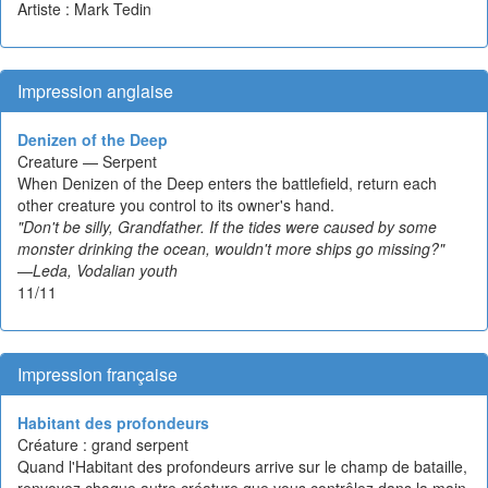
Artiste : Mark Tedin
Impression anglaise
Denizen of the Deep
Creature — Serpent
When Denizen of the Deep enters the battlefield, return each
other creature you control to its owner's hand.
"Don't be silly, Grandfather. If the tides were caused by some
monster drinking the ocean, wouldn't more ships go missing?"
—Leda, Vodalian youth
11/11
Impression française
Habitant des profondeurs
Créature : grand serpent
Quand l'Habitant des profondeurs arrive sur le champ de bataille,
renvoyez chaque autre créature que vous contrôlez dans la main