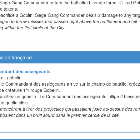
iege-Gang Commander enters the battlefield, create three 1/1 red Gob
re tokens.
Sacrifice a Goblin: Siege-Gang Commander deals 2 damage to any targ
gan to throw missiles that passed right above the battlement and fell
g within the first circle of the City.
sion française
ndant des assiégeants
e : gobelin
le Commandant des assiégeants arrive sur le champ de bataille, créez 
de créature 1/1 rouge Gobelin.
sacrifiez un gobelin : Le Commandant des assiégeants inflige 2 blessur
te quelle cible.
mencèrent à tirer des projectiles qui passaient juste au-dessus des re
mbaient dans un bruit sourd dans le premier cercle de la cité.