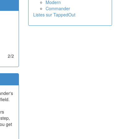
Modern
Commander
Listes sur TappedOut
2/2
ander's
field.
ers
 step,
you get