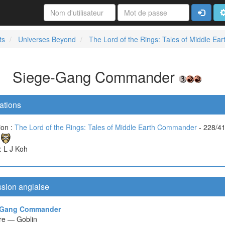
Connexi
A
ts
Universes Beyond
The Lord of the Rings: Tales of Middle E
Siege-Gang Commander
ations
ion :
The Lord of the Rings: Tales of Middle Earth Commander
- 228/4
 : L J Koh
ssion anglaise
-Gang Commander
re — Goblin