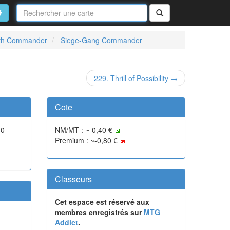
Nom
de
on
vancé
Rechercher
la
carte
arth Commander
Siege-Gang Commander
229. Thrill of Possibility →
Cote
10
NM/MT : ~-0,40 €
Premium : ~-0,80 €
Classeurs
Cet espace est réservé aux
membres enregistrés sur
MTG
Addict
.