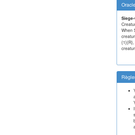
Oracl
Siege
Creatu
When S
creatur
{1}{R}
creatur
Règle