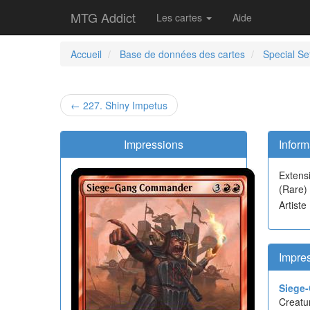
MTG Addict
Les cartes
Aide
Accueil
Base de données des cartes
Special Se
← 227. Shiny Impetus
Impressions
Inform
Extens
(Rare)
Artiste
Impre
Siege
Creatu