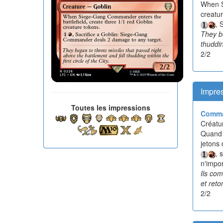
When S
creatu
, 
They be
thuddin
2/2
Impres
Toutes les impressions
Comma
Créatur
Quand 
jetons 
, 
n'impor
Ils com
et reto
2/2