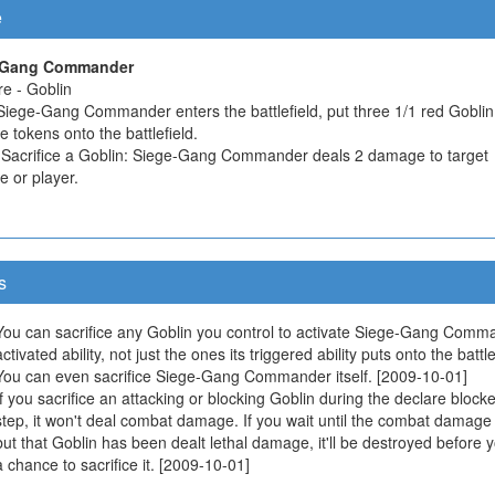
e
-Gang Commander
re - Goblin
iege-Gang Commander enters the battlefield, put three 1/1 red Goblin
e tokens onto the battlefield.
, Sacrifice a Goblin: Siege-Gang Commander deals 2 damage to target
e or player.
s
You can sacrifice any Goblin you control to activate Siege-Gang Comm
activated ability, not just the ones its triggered ability puts onto the battle
You can even sacrifice Siege-Gang Commander itself. [2009-10-01]
If you sacrifice an attacking or blocking Goblin during the declare block
step, it won't deal combat damage. If you wait until the combat damage
but that Goblin has been dealt lethal damage, it'll be destroyed before 
a chance to sacrifice it. [2009-10-01]