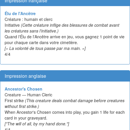
Impression française
Élu de l'Ancêtre
Créature : humain et clerc
Initiative
(Cette créature inflige des blessures de combat avant
les créatures sans l'initiative.)
Quand l'Élu de l'Ancêtre arrive en jeu, vous gagnez 1 point de vie
pour chaque carte dans votre cimetière.
[« La volonté de tous passe par ma main. »]
4/4
Impression anglaise
Ancestor's Chosen
Creature — Human Cleric
First strike
(This creature deals combat damage before creatures
without first strike.)
When Ancestor's Chosen comes into play, you gain 1 life for each
card in your graveyard.
["The will of all, by my hand done."]
4/4