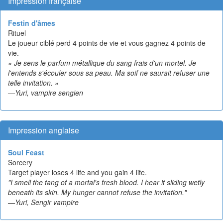
Impression française
Festin d'âmes
Rituel
Le joueur ciblé perd 4 points de vie et vous gagnez 4 points de
vie.
« Je sens le parfum métallique du sang frais d'un mortel. Je
l'entends s'écouler sous sa peau. Ma soif ne saurait refuser une
telle invitation. »
—Yuri, vampire sengien
Impression anglaise
Soul Feast
Sorcery
Target player loses 4 life and you gain 4 life.
"I smell the tang of a mortal's fresh blood. I hear it sliding wetly
beneath its skin. My hunger cannot refuse the invitation."
—Yuri, Sengir vampire