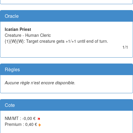
Oracle
Icatian Priest
Creature - Human Cleric
{1}{W}{W}: Target creature gets +1/+1 until end of turn.
1/1
Règles
Aucune règle n'est encore disponible.
Cote
NM/MT : -0,00 €
Premium : 0,40 €