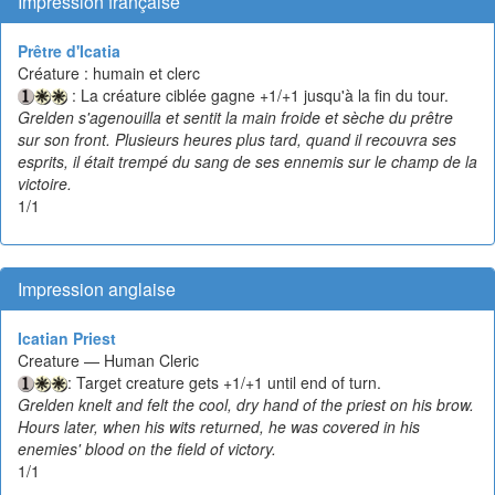
Impression française
Prêtre d'Icatia
Créature : humain et clerc
: La créature ciblée gagne +1/+1 jusqu'à la fin du tour.
Grelden s'agenouilla et sentit la main froide et sèche du prêtre
sur son front. Plusieurs heures plus tard, quand il recouvra ses
esprits, il était trempé du sang de ses ennemis sur le champ de la
victoire.
1/1
Impression anglaise
Icatian Priest
Creature — Human Cleric
: Target creature gets +1/+1 until end of turn.
Grelden knelt and felt the cool, dry hand of the priest on his brow.
Hours later, when his wits returned, he was covered in his
enemies' blood on the field of victory.
1/1