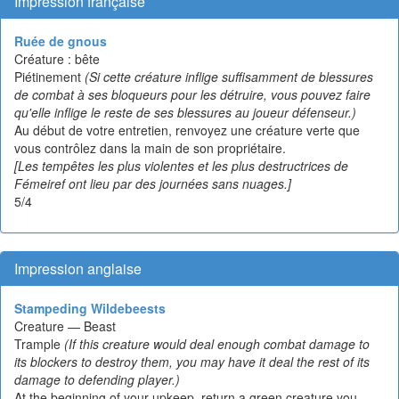
Impression française
Ruée de gnous
Créature : bête
Piétinement
(Si cette créature inflige suffisamment de blessures
de combat à ses bloqueurs pour les détruire, vous pouvez faire
qu'elle inflige le reste de ses blessures au joueur défenseur.)
Au début de votre entretien, renvoyez une créature verte que
vous contrôlez dans la main de son propriétaire.
[Les tempêtes les plus violentes et les plus destructrices de
Fémeiref ont lieu par des journées sans nuages.]
5/4
Impression anglaise
Stampeding Wildebeests
Creature — Beast
Trample
(If this creature would deal enough combat damage to
its blockers to destroy them, you may have it deal the rest of its
damage to defending player.)
At the beginning of your upkeep, return a green creature you