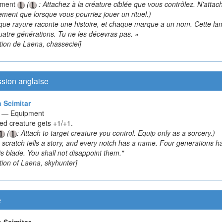
ement
(
: Attachez à la créature ciblée que vous contrôlez. N'attac
ement que lorsque vous pourriez jouer un rituel.)
que rayure raconte une histoire, et chaque marque a un nom. Cette la
uatre générations. Tu ne les décevras pas. »
tion de Laena, chasseciel]
ssion anglaise
 Scimitar
ct — Equipment
ed creature gets +1/+1.
(
: Attach to target creature you control. Equip only as a sorcery.)
 scratch tells a story, and every notch has a name. Four generations h
is blade. You shall not disappoint them."
tion of Laena, skyhunter]
e
 Scimitar