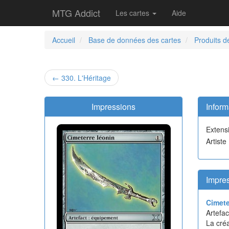
MTG Addict
Les cartes
Aide
Accueil
Base de données des cartes
Produits d
← 330. L'Héritage
Impressions
Inform
Extens
Artiste
Impres
Cimete
Artefa
La cré