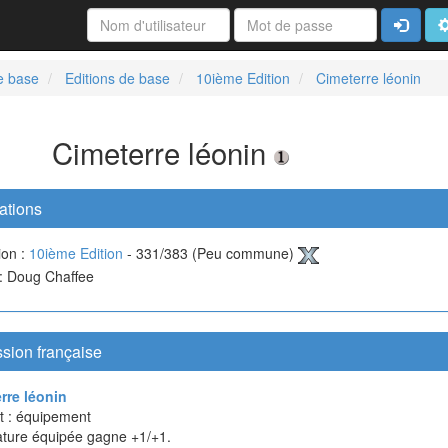
Connexi
A
e base
Editions de base
10ième Edition
Cimeterre léonin
Cimeterre léonin
ations
ion :
10ième Edition
- 331/383 (Peu commune)
 : Doug Chaffee
sion française
rre léonin
ct : équipement
ature équipée gagne +1/+1.