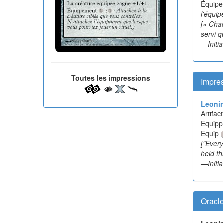
Équip
l'équip
[« Cha
servi q
—Initia
Toutes les impressions
Impre
Leonin
Artifa
Equipp
Equip
["Every
held th
—Initia
Oracl
Leonin