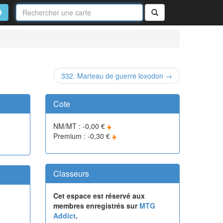
Nom
de
on
vancé
Rechercher
la
carte
332. Marteau de guerre loxodon →
Cote
NM/MT : -0,00 €
Premium : -0,30 €
Classeurs
Cet espace est réservé aux
membres enregistrés sur
MTG
Addict
.