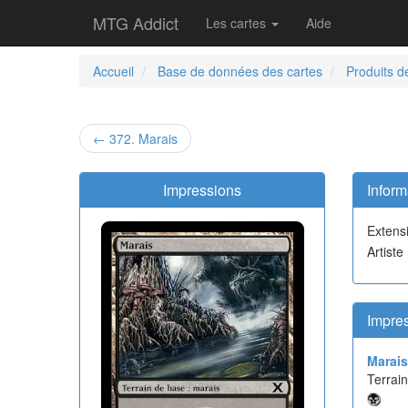
MTG Addict
Les cartes
Aide
Accueil
Base de données des cartes
Produits d
← 372. Marais
Impressions
Inform
Extens
Artiste
Impres
Marais
Terrai