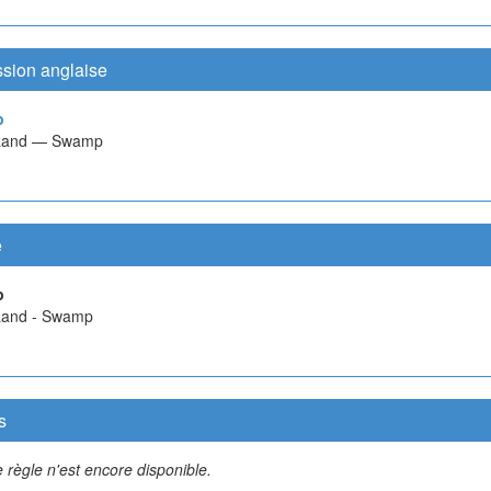
ssion anglaise
p
 Land — Swamp
e
p
Land - Swamp
s
 règle n'est encore disponible.