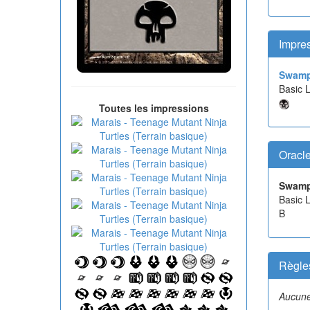
Impre
Swam
Basic
Toutes les impressions
Oracl
Swam
Basic 
B
Règle
Aucune