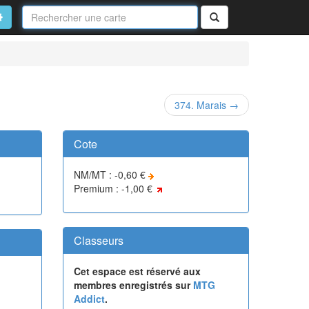
Nom
de
on
vancé
Rechercher
la
carte
374. Marais →
Cote
NM/MT : -0,60 €
Premium : -1,00 €
Classeurs
Cet espace est réservé aux
membres enregistrés sur
MTG
Addict
.