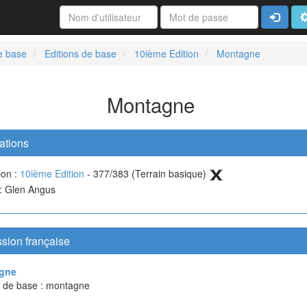
Connexi
A
e base
Editions de base
10ième Edition
Montagne
Montagne
ations
ion :
10ième Edition
- 377/383 (Terrain basique)
 : Glen Angus
sion française
gne
n de base : montagne