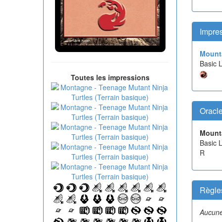
Impre
Mount
Basic 
Toutes les impressions
Oracl
Mount
Basic 
R
Règle
Aucune