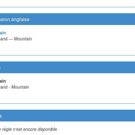
ssion anglaise
ain
Land — Mountain
e
ain
Land - Mountain
s
 règle n'est encore disponible.