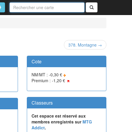
Nom
de
on
vancé
Rechercher
la
carte
378. Montagne →
Cote
NM/MT : -0,30 €
Premium : -1,20 €
Classeurs
Cet espace est réservé aux
membres enregistrés sur
MTG
Addict
.