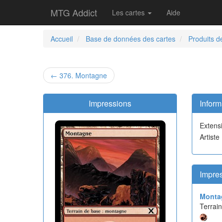
MTG Addict
Les cartes
Aide
Accueil
Base de données des cartes
Produits d
← 376. Montagne
Impressions
Inform
Extens
Artiste
Impres
Monta
Terrai