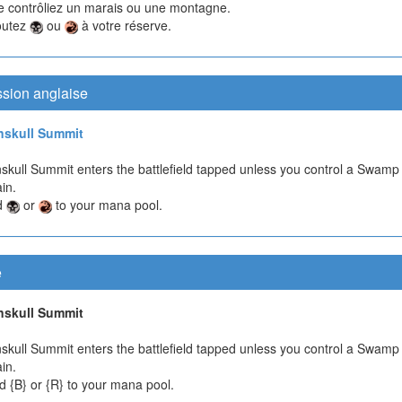
e contrôliez un marais ou une montagne.
outez
ou
à votre réserve.
ssion anglaise
nskull Summit
skull Summit enters the battlefield tapped unless you control a Swamp
in.
d
or
to your mana pool.
e
nskull Summit
skull Summit enters the battlefield tapped unless you control a Swamp
in.
d {B} or {R} to your mana pool.