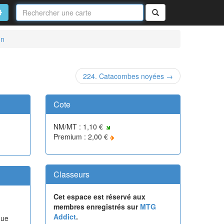
Nom
de
on
vancé
Rechercher
la
carte
on
224. Catacombes noyées →
Cote
NM/MT : 1,10 €
Premium : 2,00 €
Classeurs
Cet espace est réservé aux
membres enregistrés sur
MTG
Addict
.
que