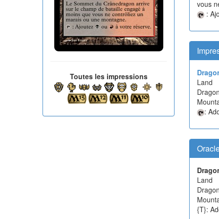
vous n
: Aj
Impre
Drago
Toutes les impressions
Land
Dragon
Mounta
: Ad
Oracl
Drago
Land
Dragon
Mounta
{T}: Ad