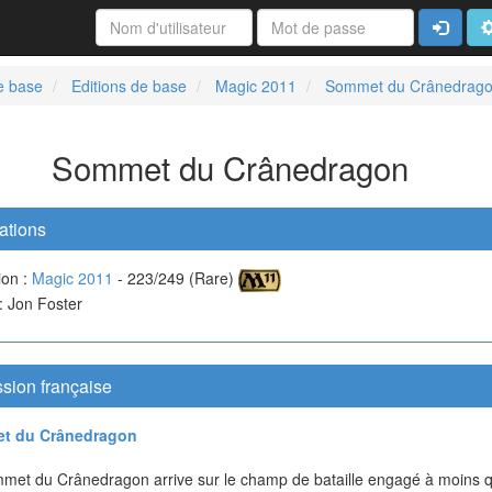
Connexi
A
e base
Editions de base
Magic 2011
Sommet du Crânedrag
Sommet du Crânedragon
ations
ion :
Magic 2011
- 223/249 (Rare)
 : Jon Foster
sion française
t du Crânedragon
met du Crânedragon arrive sur le champ de bataille engagé à moins 