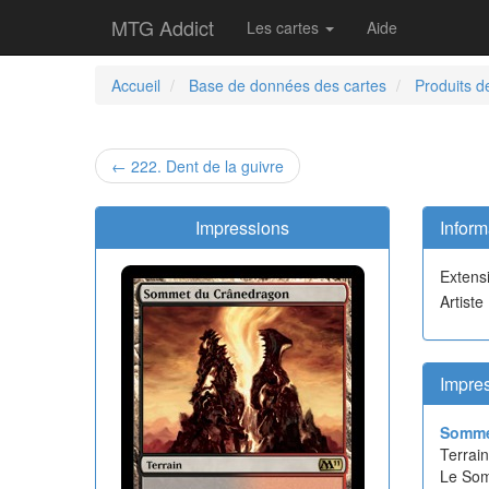
MTG Addict
Les cartes
Aide
Accueil
Base de données des cartes
Produits d
← 222. Dent de la guivre
Impressions
Inform
Extens
Artiste
Impres
Somme
Terrain
Le Som