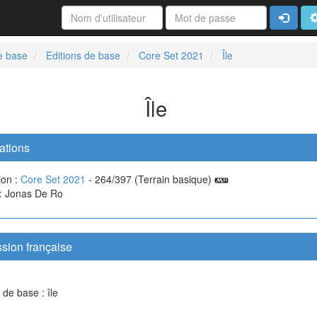
Connexi
A
e base
Editions de base
Core Set 2021
Île
Île
ations
ion :
Core Set 2021
- 264/397 (Terrain basique)
 : Jonas De Ro
sion française
 de base : île