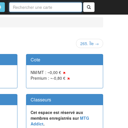
Nom
de
on
vancé
Rechercher
la
carte
265. Île →
Cote
NM/MT : ~0,00 €
Premium : ~-0,80 €
Classeurs
Cet espace est réservé aux
membres enregistrés sur
MTG
Addict
.