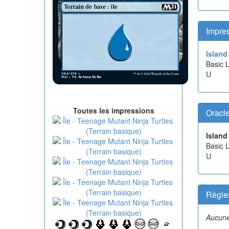
Impre
Island
Basic 
U
Toutes les impressions
Oracl
Island
Basic L
U
Règle
Aucune