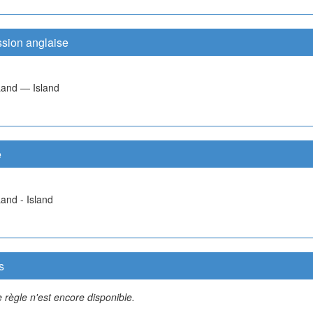
ssion anglaise
Land — Island
e
and - Island
s
 règle n'est encore disponible.