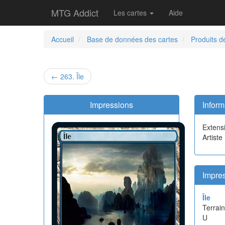
MTG Addict
Les cartes
Aide
Accueil
Base de données des cartes
Produits d
← 263. Île
Impressions
Inform
Extens
Artiste
Impres
Île
Terrain
U