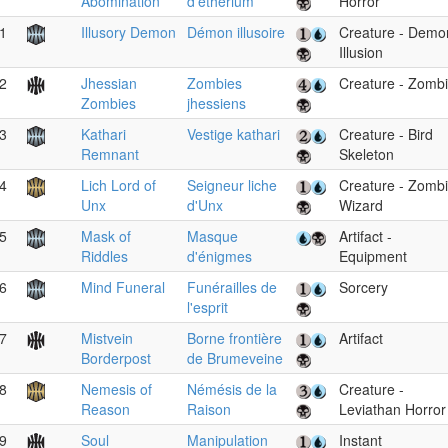
Abomination
d'étherium
Horror
1
Illusory Demon
Démon illusoire
Creature - Demo
Illusion
2
Jhessian
Zombies
Creature - Zomb
Zombies
jhessiens
3
Kathari
Vestige kathari
Creature - Bird
Remnant
Skeleton
4
Lich Lord of
Seigneur liche
Creature - Zomb
Unx
d'Unx
Wizard
5
Mask of
Masque
Artifact -
Riddles
d'énigmes
Equipment
6
Mind Funeral
Funérailles de
Sorcery
l'esprit
7
Mistvein
Borne frontière
Artifact
Borderpost
de Brumeveine
8
Nemesis of
Némésis de la
Creature -
Reason
Raison
Leviathan Horror
9
Soul
Manipulation
Instant