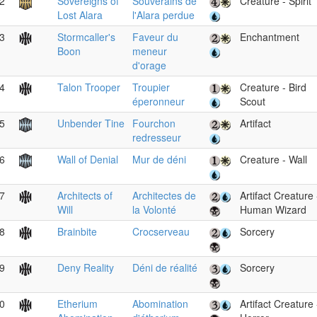
2
Sovereigns of
Souverains de
Creature - Spirit
Lost Alara
l'Alara perdue
3
Stormcaller's
Faveur du
Enchantment
Boon
meneur
d'orage
4
Talon Trooper
Troupier
Creature - Bird
éperonneur
Scout
5
Unbender Tine
Fourchon
Artifact
redresseur
6
Wall of Denial
Mur de déni
Creature - Wall
7
Architects of
Architectes de
Artifact Creature 
Will
la Volonté
Human Wizard
8
Brainbite
Crocserveau
Sorcery
9
Deny Reality
Déni de réalité
Sorcery
0
Etherium
Abomination
Artifact Creature 