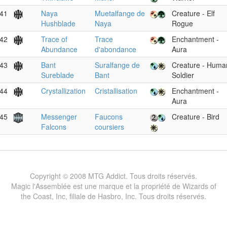
41
Naya
Muetalfange de
Creature - Elf
Hushblade
Naya
Rogue
42
Trace of
Trace
Enchantment -
Abundance
d'abondance
Aura
43
Bant
Suralfange de
Creature - Huma
Sureblade
Bant
Soldier
44
Crystallization
Cristallisation
Enchantment -
Aura
45
Messenger
Faucons
Creature - Bird
Falcons
coursiers
Copyright © 2008 MTG Addict. Tous droits réservés.
Magic l'Assemblée est une marque et la propriété de Wizards of
the Coast, Inc, filiale de Hasbro, Inc. Tous droits réservés.