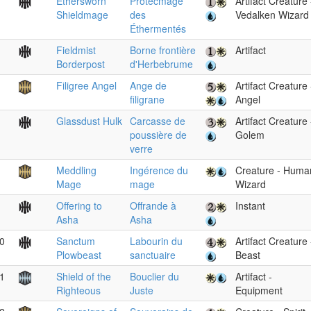
Ethersworn
Protecmage
Artifact Creature 
Shieldmage
des
Vedalken Wizard
Éthermentés
Fieldmist
Borne frontière
Artifact
Borderpost
d'Herbebrume
Filigree Angel
Ange de
Artifact Creature 
filigrane
Angel
Glassdust Hulk
Carcasse de
Artifact Creature 
poussière de
Golem
verre
Meddling
Ingérence du
Creature - Huma
Mage
mage
Wizard
Offering to
Offrande à
Instant
Asha
Asha
0
Sanctum
Labourin du
Artifact Creature 
Plowbeast
sanctuaire
Beast
1
Shield of the
Bouclier du
Artifact -
Righteous
Juste
Equipment