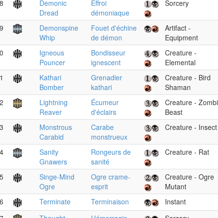
8
Demonic
Effroi
Sorcery
Dread
démoniaque
9
Demonspine
Fouet d'échine
Artifact -
Whip
de démon
Equipment
0
Igneous
Bondisseur
Creature -
Pouncer
ignescent
Elemental
1
Kathari
Grenadier
Creature - Bird
Bomber
kathari
Shaman
2
Lightning
Écumeur
Creature - Zomb
Reaver
d'éclairs
Beast
3
Monstrous
Carabe
Creature - Insect
Carabid
monstrueux
4
Sanity
Rongeurs de
Creature - Rat
Gnawers
sanité
5
Singe-Mind
Ogre crame-
Creature - Ogre
Ogre
esprit
Mutant
6
Terminate
Terminaison
Instant