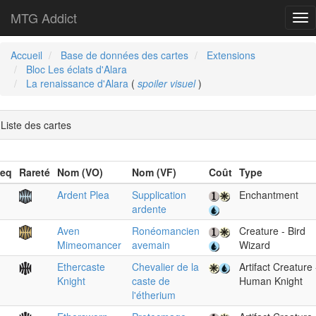
MTG Addict
Tog
nav
Accueil
Base de données des cartes
Extensions
Bloc Les éclats d'Alara
La renaissance d'Alara
(
spoiler visuel
)
Liste des cartes
eq
Rareté
Nom (VO)
Nom (VF)
Coût
Type
Ardent Plea
Supplication
Enchantment
ardente
Aven
Ronéomancien
Creature - Bird
Mimeomancer
avemain
Wizard
Ethercaste
Chevalier de la
Artifact Creature 
Knight
caste de
Human Knight
l'étherium