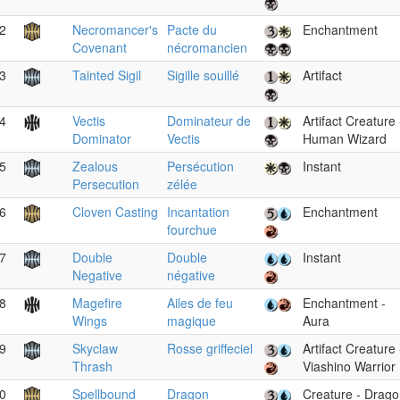
2
Necromancer's
Pacte du
Enchantment
Covenant
nécromancien
3
Tainted Sigil
Sigille souillé
Artifact
4
Vectis
Dominateur de
Artifact Creature 
Dominator
Vectis
Human Wizard
5
Zealous
Persécution
Instant
Persecution
zélée
6
Cloven Casting
Incantation
Enchantment
fourchue
7
Double
Double
Instant
Negative
négative
8
Magefire
Ailes de feu
Enchantment -
Wings
magique
Aura
9
Skyclaw
Rosse griffeciel
Artifact Creature 
Thrash
Viashino Warrior
0
Spellbound
Dragon
Creature - Drag