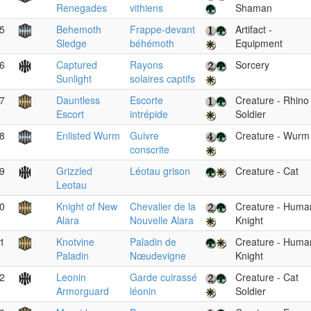
Renegades
vithiens
Shaman
5
Behemoth
Frappe-devant
Artifact -
Sledge
béhémoth
Equipment
6
Captured
Rayons
Sorcery
Sunlight
solaires captifs
7
Dauntless
Escorte
Creature - Rhino
Escort
intrépide
Soldier
8
Enlisted Wurm
Guivre
Creature - Wurm
conscrite
9
Grizzled
Léotau grison
Creature - Cat
Leotau
0
Knight of New
Chevalier de la
Creature - Huma
Alara
Nouvelle Alara
Knight
1
Knotvine
Paladin de
Creature - Huma
Paladin
Nœudevigne
Knight
2
Leonin
Garde cuirassé
Creature - Cat
Armorguard
léonin
Soldier