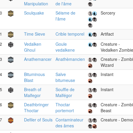
Manipulation
de l'âme
0
Soulquake
Séisme de
Sorcery
l'âme
1
Time Sieve
Crible temporel
Artifact
2
Vedalken
Goule
Creature -
Ghoul
vedalkene
Vedalken Zombi
3
Anathemancer
Anathèmancien
Creature - Zomb
Wizard
4
Bituminous
Salve
Instant
Blast
bitumeuse
5
Breath of
Souffle de
Instant
Malfegor
Malfégor
6
Deathbringer
Thoctar
Creature - Zomb
Thoctar
portemort
Beast
7
Defiler of Souls
Contaminateur
Creature - Demo
des âmes