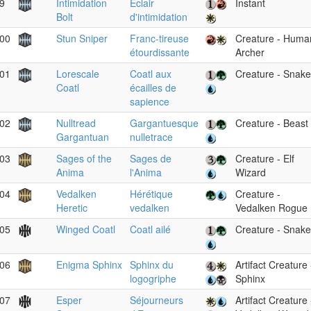
9
Intimidation
Éclair
Instant
Bolt
d'intimidation
00
Stun Sniper
Franc-tireuse
Creature - Huma
étourdissante
Archer
01
Lorescale
Coatl aux
Creature - Snake
Coatl
écailles de
sapience
02
Nulltread
Gargantuesque
Creature - Beast
Gargantuan
nulletrace
03
Sages of the
Sages de
Creature - Elf
Anima
l'Anima
Wizard
04
Vedalken
Hérétique
Creature -
Heretic
vedalken
Vedalken Rogue
05
Winged Coatl
Coatl ailé
Creature - Snake
06
Enigma Sphinx
Sphinx du
Artifact Creature 
logogriphe
Sphinx
07
Esper
Séjourneurs
Artifact Creature 