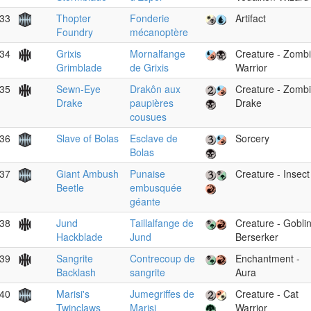
33
Thopter
Fonderie
Artifact
Foundry
mécanoptère
34
Grixis
Mornalfange
Creature - Zomb
Grimblade
de Grixis
Warrior
35
Sewn-Eye
Drakôn aux
Creature - Zomb
Drake
paupières
Drake
cousues
36
Slave of Bolas
Esclave de
Sorcery
Bolas
37
Giant Ambush
Punaise
Creature - Insect
Beetle
embusquée
géante
38
Jund
Taillalfange de
Creature - Gobli
Hackblade
Jund
Berserker
39
Sangrite
Contrecoup de
Enchantment -
Backlash
sangrite
Aura
40
Marisi's
Jumegriffes de
Creature - Cat
Twinclaws
Marisi
Warrior