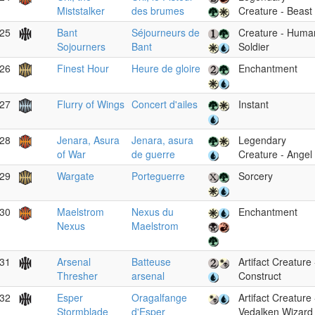
Miststalker
des brumes
Creature - Beast
25
Bant
Séjourneurs de
Creature - Huma
Sojourners
Bant
Soldier
26
Finest Hour
Heure de gloire
Enchantment
27
Flurry of Wings
Concert d'ailes
Instant
28
Jenara, Asura
Jenara, asura
Legendary
of War
de guerre
Creature - Angel
29
Wargate
Porteguerre
Sorcery
30
Maelstrom
Nexus du
Enchantment
Nexus
Maelstrom
31
Arsenal
Batteuse
Artifact Creature 
Thresher
arsenal
Construct
32
Esper
Oragalfange
Artifact Creature 
Stormblade
d'Esper
Vedalken Wizard