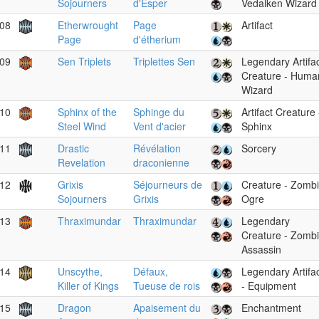
Sojourners
d'Esper
Vedalken Wizard
08
Etherwrought
Page
Artifact
Page
d'étherium
09
Sen Triplets
Triplettes Sen
Legendary Artifa
Creature - Huma
Wizard
10
Sphinx of the
Sphinge du
Artifact Creature 
Steel Wind
Vent d'acier
Sphinx
11
Drastic
Révélation
Sorcery
Revelation
draconienne
12
Grixis
Séjourneurs de
Creature - Zomb
Sojourners
Grixis
Ogre
13
Thraximundar
Thraximundar
Legendary
Creature - Zomb
Assassin
14
Unscythe,
Défaux,
Legendary Artifa
Killer of Kings
Tueuse de rois
- Equipment
15
Dragon
Apaisement du
Enchantment