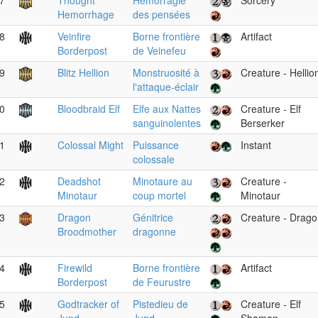
7
Thought
Hémorragie
Sorcery
Hemorrhage
des pensées
8
Veinfire
Borne frontière
Artifact
Borderpost
de Veinefeu
9
Blitz Hellion
Monstruosité à
Creature - Hellio
l'attaque-éclair
0
Bloodbraid Elf
Elfe aux Nattes
Creature - Elf
sanguinolentes
Berserker
1
Colossal Might
Puissance
Instant
colossale
2
Deadshot
Minotaure au
Creature -
Minotaur
coup mortel
Minotaur
3
Dragon
Génitrice
Creature - Drag
Broodmother
dragonne
4
Firewild
Borne frontière
Artifact
Borderpost
de Feurustre
5
Godtracker of
Pistedieu de
Creature - Elf