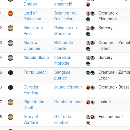
Dragon
ensorcelé
1
Lord of
Seigneur de
Creature -
Extinction
l'extinction
Elemental
2
Maelstrom
Pulsation du
Sorcery
Pulse
Maelstrom
3
Marrow
Brifaud de
Creature - Zomb
Chomper
moelle
Lizard
4
Morbid Bloom
Floraison
Sorcery
morbide
5
Putrid Leech
Sangsue
Creature - Zomb
putride
Leech
6
Cerodon
Jeune cérodon
Creature - Beast
Yearling
7
Fight to the
Combat à mort
Instant
Death
8
Glory of
Gloire du
Enchantment
Warfare
combat