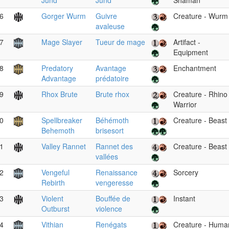
Jund
Jund
Shaman
6
Gorger Wurm
Guivre
Creature - Wurm
avaleuse
7
Mage Slayer
Tueur de mage
Artifact -
Equipment
8
Predatory
Avantage
Enchantment
Advantage
prédatoire
9
Rhox Brute
Brute rhox
Creature - Rhino
Warrior
0
Spellbreaker
Béhémoth
Creature - Beast
Behemoth
brisesort
1
Valley Rannet
Rannet des
Creature - Beast
vallées
2
Vengeful
Renaissance
Sorcery
Rebirth
vengeresse
3
Violent
Bouffée de
Instant
Outburst
violence
4
Vithian
Renégats
Creature - Huma