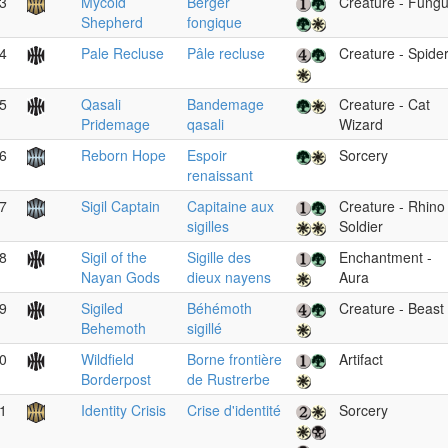
3
Mycoid
Berger
Creature - Fung
Shepherd
fongique
4
Pale Recluse
Pâle recluse
Creature - Spide
5
Qasali
Bandemage
Creature - Cat
Pridemage
qasali
Wizard
6
Reborn Hope
Espoir
Sorcery
renaissant
7
Sigil Captain
Capitaine aux
Creature - Rhino
sigilles
Soldier
8
Sigil of the
Sigille des
Enchantment -
Nayan Gods
dieux nayens
Aura
9
Sigiled
Béhémoth
Creature - Beast
Behemoth
sigillé
0
Wildfield
Borne frontière
Artifact
Borderpost
de Rustrerbe
1
Identity Crisis
Crise d'identité
Sorcery