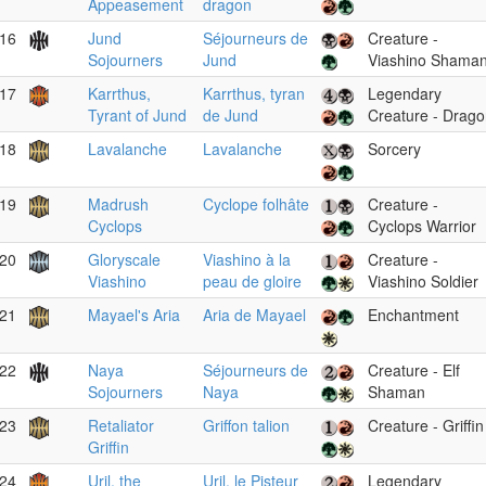
Appeasement
dragon
16
Jund
Séjourneurs de
Creature -
Sojourners
Jund
Viashino Shama
17
Karrthus,
Karrthus, tyran
Legendary
Tyrant of Jund
de Jund
Creature - Drag
18
Lavalanche
Lavalanche
Sorcery
19
Madrush
Cyclope folhâte
Creature -
Cyclops
Cyclops Warrior
20
Gloryscale
Viashino à la
Creature -
Viashino
peau de gloire
Viashino Soldier
21
Mayael's Aria
Aria de Mayael
Enchantment
22
Naya
Séjourneurs de
Creature - Elf
Sojourners
Naya
Shaman
23
Retaliator
Griffon talion
Creature - Griffin
Griffin
24
Uril, the
Uril, le Pisteur
Legendary