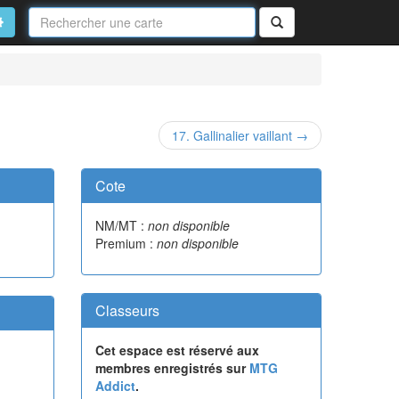
Nom
de
on
vancé
Rechercher
la
carte
17. Gallinalier vaillant →
Cote
NM/MT :
non disponible
Premium :
non disponible
Classeurs
Cet espace est réservé aux
membres enregistrés sur
MTG
Addict
.