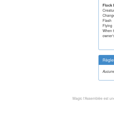
Flock 
Creatu
Change
Flash
Flying
When th
owner'
Règle
Aucune
Magic l'Assemblée est une 