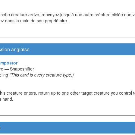
cette créature arrive, renvoyez jusqu’à une autre créature ciblée que 
ez dans la main de son propriétaire.
ssion anglaise
Impostor
re — Shapeshifter
eling
(This card is every creature type.)
is creature enters, return up to one other target creature you control to
s hand.
e