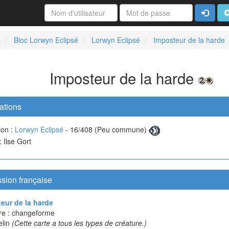
Connexi
A
s
Bloc Lorwyn Eclipsé
Lorwyn Eclipsé
Imposteur de la harde
Imposteur de la harde
ations
ion :
Lorwyn Eclipsé
- 16/408 (Peu commune)
: Ilse Gort
sion française
eur de la harde
re : changeforme
elin
(Cette carte a tous les types de créature.)