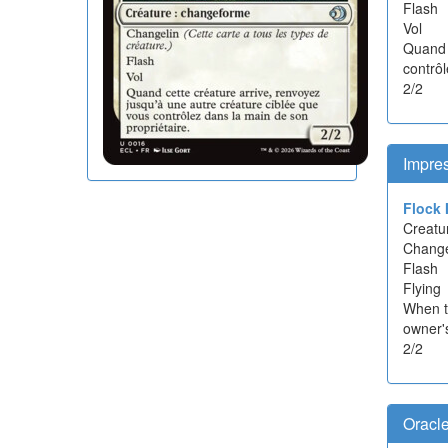
Flash
Vol
Quand 
contrôl
2/2
Impre
Flock 
Creatu
Chang
Flash
Flying
When th
owner'
2/2
Oracl