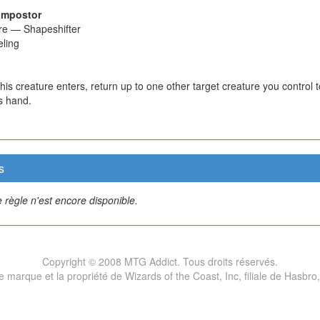
Impostor
re — Shapeshifter
ling
is creature enters, return up to one other target creature you control to
s hand.
s
 règle n'est encore disponible.
Copyright © 2008 MTG Addict. Tous droits réservés.
marque et la propriété de Wizards of the Coast, Inc, filiale de Hasbro,