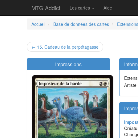
MTG Addict
Les cartes
Aide
Accueil
Base de données des cartes
Extension
← 15. Cadeau de la perpétagasse
Impressions
Inform
Extens
Artiste 
Impres
Impost
Créatu
Chang