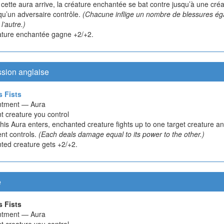
ette aura arrive, la créature enchantée se bat contre jusqu’à une cré
qu’un adversaire contrôle.
(Chacune inflige un nombre de blessures ég
 l’autre.)
ature enchantée gagne +2/+2.
ssion anglaise
s Fists
ntment — Aura
t creature you control
is Aura enters, enchanted creature fights up to one target creature an
nt controls.
(Each deals damage equal to its power to the other.)
ted creature gets +2/+2.
e
s Fists
ntment — Aura
t creature you control