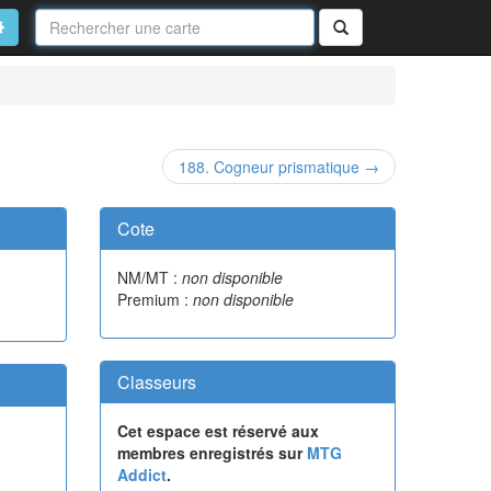
Nom
de
on
vancé
Rechercher
la
carte
188. Cogneur prismatique →
Cote
NM/MT :
non disponible
Premium :
non disponible
Classeurs
Cet espace est réservé aux
membres enregistrés sur
MTG
Addict
.