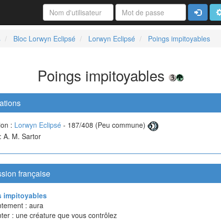
Connexi
A
s
Bloc Lorwyn Eclipsé
Lorwyn Eclipsé
Poings impitoyables
Poings impitoyables
ations
ion :
Lorwyn Eclipsé
- 187/408 (Peu commune)
 : A. M. Sartor
sion française
 impitoyables
tement : aura
ter : une créature que vous contrôlez