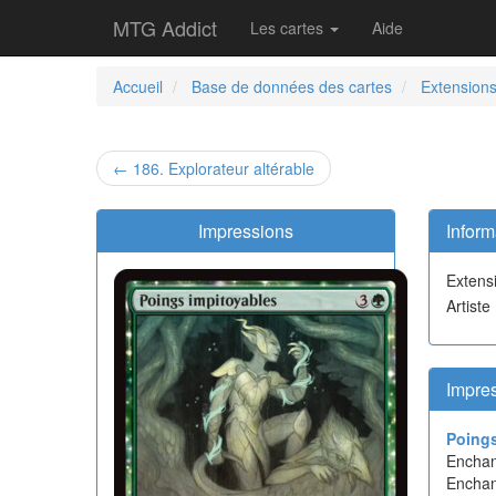
MTG Addict
Les cartes
Aide
Accueil
Base de données des cartes
Extension
← 186. Explorateur altérable
Impressions
Inform
Extens
Artiste
Impres
Poings
Enchan
Enchan