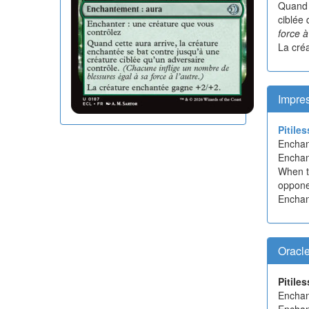
Quand c
ciblée 
force à
La cré
Impre
Pitiles
Encha
Enchan
When th
oppone
Enchan
Oracl
Pitiles
Encha
Enchan