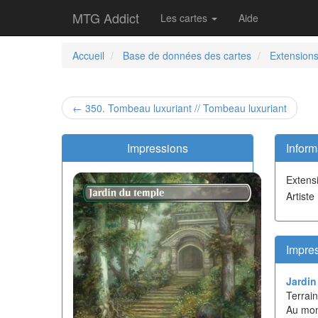
MTG Addict
Les cartes
Aide
Accueil
Base de données des cartes
Extension
← 350. Tombeau luxuriant // Tombeau luxuriant
Impressions
Inform
Extens
Artiste
Impres
Jardin
Terrain
Au mome