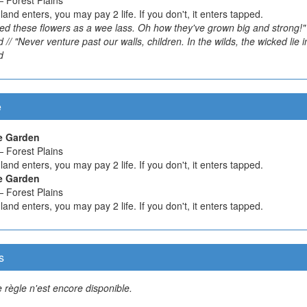
 land enters, you may pay 2 life. If you don't, it enters tapped.
ted these flowers as a wee lass. Oh how they've grown big and strong!"
 // "Never venture past our walls, children. In the wilds, the wicked lie i
d
e
e Garden
 Forest Plains
 land enters, you may pay 2 life. If you don't, it enters tapped.
e Garden
 Forest Plains
 land enters, you may pay 2 life. If you don't, it enters tapped.
s
 règle n'est encore disponible.