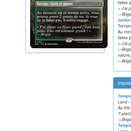
faites 
« J’ai 
—Brigi
Jardin
Terrain
Au mome
faites 
« J’ai 
—Brigid
nature,
—Brigi
Impre
Templ
Land —
As this
"I plan
—Brigi
Templ
Land —