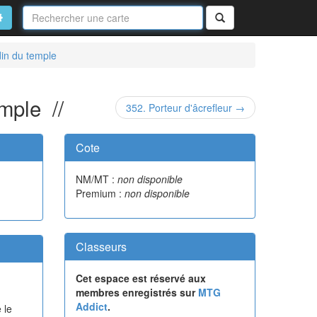
Nom
de
on
vancé
Rechercher
la
carte
din du temple
emple //
352. Porteur d'âcrefleur →
Cote
NM/MT :
non disponible
Premium :
non disponible
Classeurs
Cet espace est réservé aux
membres enregistrés sur
MTG
Addict
.
 le