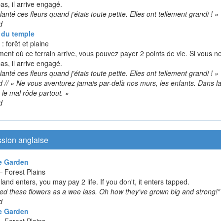
pas, il arrive engagé.
planté ces fleurs quand j’étais toute petite. Elles ont tellement grandi ! »
d
 du temple
 : forêt et plaine
nt où ce terrain arrive, vous pouvez payer 2 points de vie. Si vous ne
pas, il arrive engagé.
planté ces fleurs quand j’étais toute petite. Elles ont tellement grandi ! »
 // « Ne vous aventurez jamais par-delà nos murs, les enfants. Dans l
 le mal rôde partout. »
d
ssion anglaise
e Garden
 Forest Plains
 land enters, you may pay 2 life. If you don't, it enters tapped.
ted these flowers as a wee lass. Oh how they've grown big and strong!"
d
e Garden
 Forest Plains