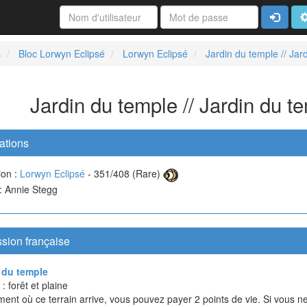
Connexi
A
s
Bloc Lorwyn Eclipsé
Lorwyn Eclipsé
Jardin du temple // Jar
Jardin du temple // Jardin du t
ations
ion :
Lorwyn Eclipsé
- 351/408 (Rare)
 : Annie Stegg
sion française
 du temple
 : forêt et plaine
nt où ce terrain arrive, vous pouvez payer 2 points de vie. Si vous ne