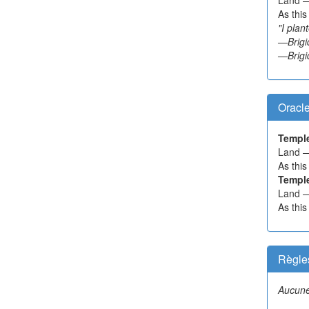
As this
"I plan
—Brigid
—Brigi
Oracl
Templ
Land —
As this
Templ
Land —
As this
Règle
Aucune