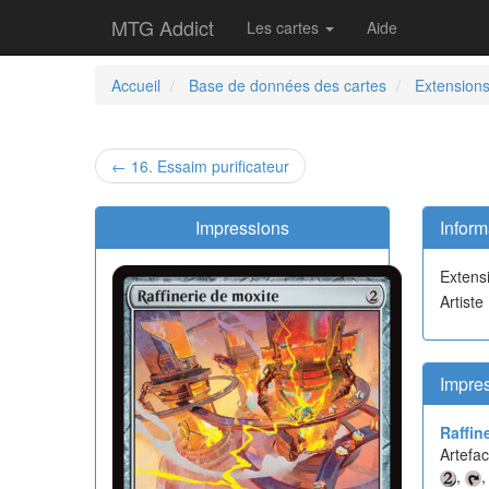
MTG Addict
Les cartes
Aide
Accueil
Base de données des cartes
Extension
← 16. Essaim purificateur
Impressions
Inform
Extens
Artiste
Impres
Raffin
Artefac
,
,