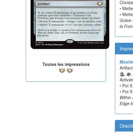
Choisis
• Mette
• Mett
Grâce à
la Fron
Impre
Moxite
Toutes les impressions
Artifact
,
,
Activat
• Put X
• Put X
Within 
Edge b
Oracl