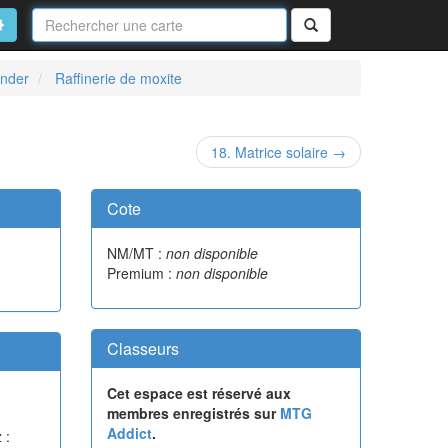
Nom
de
on
vancé
Rechercher
la
carte
ander
Raffinerie de moxite
18. Matrice solaire →
Cote
NM/MT :
non disponible
Premium :
non disponible
Classeurs
Cet espace est réservé aux
membres enregistrés sur
MTG
Addict
.
 :