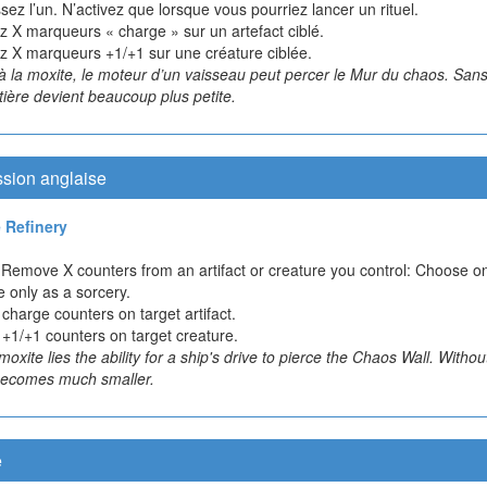
sez l’un. N’activez que lorsque vous pourriez lancer un rituel.
z X marqueurs « charge » sur un artefact ciblé.
ez X marqueurs +1/+1 sur une créature ciblée.
 la moxite, le moteur d’un vaisseau peut percer le Mur du chaos. Sans 
tière devient beaucoup plus petite.
ssion anglaise
 Refinery
 Remove X counters from an artifact or creature you control: Choose o
e only as a sorcery.
 charge counters on target artifact.
 +1/+1 counters on target creature.
moxite lies the ability for a ship's drive to pierce the Chaos Wall. Without
ecomes much smaller.
e