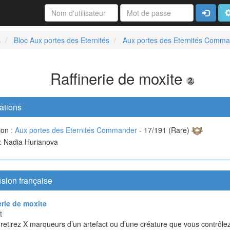
Connexi
A
s
Bloc Aux portes des Eternités
Aux portes des Eternités Comm
Raffinerie de moxite
ations
ion :
Aux portes des Eternités Commander
- 17/191 (Rare)
 : Nadia Hurianova
sion française
erie de moxite
t
 retirez X marqueurs d’un artefact ou d’une créature que vous contrôlez