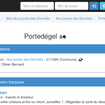
Connexi
A
s
Bloc Aux portes des Eternités
Aux portes des Eternités
Port
Portedégel
ations
ion :
Aux portes des Eternités
- 211/399 (Commune)
 : Olivier Bernard
sion française
égel
e : insecte et éclaireur
ette créature arrive ou meurt, surveillez 1.
(Regardez la carte du des