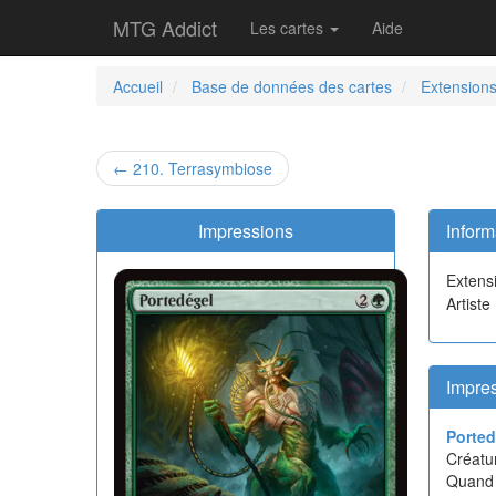
MTG Addict
Les cartes
Aide
Accueil
Base de données des cartes
Extension
← 210. Terrasymbiose
Impressions
Inform
Extens
Artiste
Impres
Ported
Créatur
Quand c