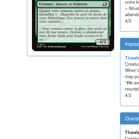
votre b
« Nous
abandon
4/2
Impre
Thawb
Creatu
When th
may put
"We are
nourish
4/2
Oracl
Thawb
Creatu