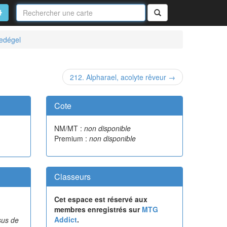
Nom
de
on
vancé
Rechercher
la
carte
edégel
212. Alpharael, acolyte rêveur →
Cote
NM/MT :
non disponible
Premium :
non disponible
Classeurs
Cet espace est réservé aux
membres enregistrés sur
MTG
Addict
.
sus de