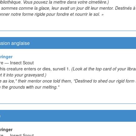
ibliothèque. Vous pouvez la mettre dans votre cimetière.)
 sommes comme la glace, leur avait un jour dit leur mentor. Destinés à
ner notre forme rigide pour fondre et nourrir le sol. »
ssion anglaise
ringer
re — Insect Scout
is creature enters or dies, surveil 1.
(Look at the top card of your libra
 it into your graveyard.)
 as ice," their mentor once told them, "Destined to shed our rigid form
 the grounds with our melting."
e
ringer
re — Insect Scout