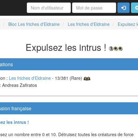
Connexi
A
s
Bloc Les friches d'Eldraine
Les friches d'Eldraine
Expulsez le
Expulsez les intrus !
ations
ion :
Les friches d'Eldraine
- 13/381 (Rare)
 : Andreas Zafiratos
sion française
ez les intrus !
sez un nombre entre 0 et 10. Détruisez toutes les créatures de force