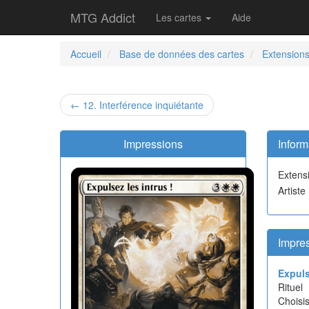
MTG Addict
Les cartes
Aide
Accueil
Base de données des cartes
Extension
← 12. Interférence inquiétante
Impressions
Inform
Extens
Artiste
Impres
Expuls
Rituel
Choisis