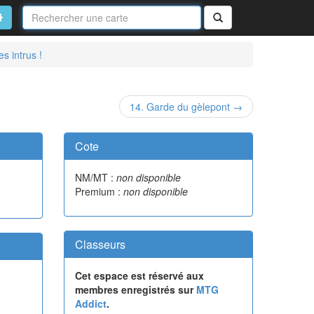
Nom
de
on
vancé
Rechercher
la
carte
s intrus !
14. Garde du gèlepont →
Cote
NM/MT :
non disponible
Premium :
non disponible
Classeurs
Cet espace est réservé aux
membres enregistrés sur
MTG
Addict
.