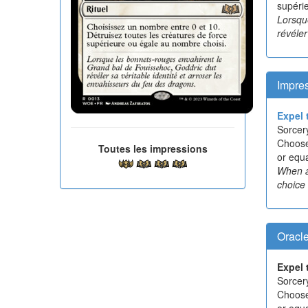
supéri
Lorsqu
révéler
Impre
Expel 
Sorcer
Choose
Toutes les impressions
or equ
When a
choice 
Oracl
Expel 
Sorcer
Choose
or equ