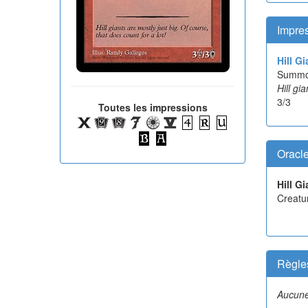
Impre
Hill Gi
Summo
Hill gi
3/3
Toutes les impressions
Oracl
Hill Gi
Creatu
Règle
Aucune