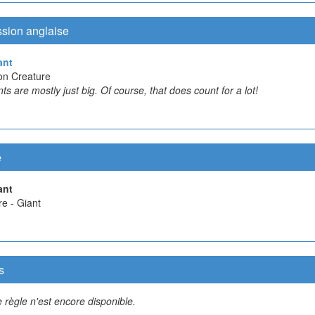
ssion anglaise
ant
n Creature
ants are mostly just big. Of course, that does count for a lot!
e
ant
re - Giant
s
 règle n'est encore disponible.