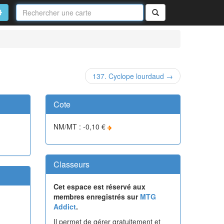
Nom
de
on
vancé
Rechercher
la
carte
137. Cyclope lourdaud →
Cote
NM/MT : -0,10 €
Classeurs
Cet espace est réservé aux
membres enregistrés sur
MTG
Addict
.
Il permet de gérer gratuitement et