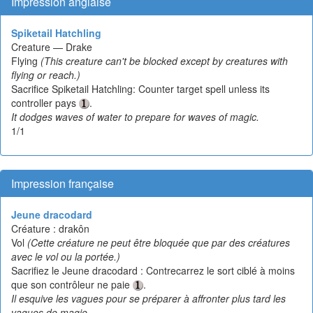
Impression anglaise
Spiketail Hatchling
Creature — Drake
Flying
(This creature can't be blocked except by creatures with
flying or reach.)
Sacrifice Spiketail Hatchling: Counter target spell unless its
controller pays
.
It dodges waves of water to prepare for waves of magic.
1/1
Impression française
Jeune dracodard
Créature : drakôn
Vol
(Cette créature ne peut être bloquée que par des créatures
avec le vol ou la portée.)
Sacrifiez le Jeune dracodard : Contrecarrez le sort ciblé à moins
que son contrôleur ne paie
.
Il esquive les vagues pour se préparer à affronter plus tard les
vagues de magie.