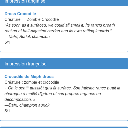
Impression anglaise
Dross Crocodile
Creature — Zombie Crocodile
"As soon as it surfaced, we could all smell it. Its rancid breath
reeked of half-digested carrion and its own rotting innards."
—Dafri, Auriok champion
5/1
Impression française
Crocodile de Mephidross
Créature : zombie et crocodile
« On le sentit aussitôt qu'il fit surface. Son haleine rance puait la
charogne à moitié digérée et ses propres organes en
décomposition. »
—Dafri, champion auriok
5/1