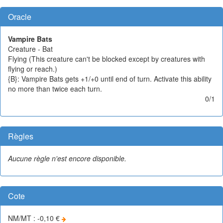
Oracle
Vampire Bats
Creature - Bat
Flying (This creature can't be blocked except by creatures with
flying or reach.)
{B}: Vampire Bats gets +1/+0 until end of turn. Activate this ability
no more than twice each turn.
0/1
Règles
Aucune règle n'est encore disponible.
Cote
NM/MT : -0,10 €